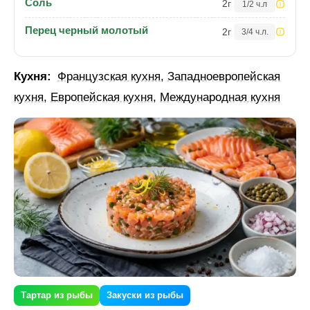
Соль
2
г
1/2 ч.л
Перец черный молотый
2
г
3/4 ч.л.
Кухня:
Французская кухня
,
Западноевропейская
кухня
,
Европейская кухня
,
Международная кухня
Тартар из рыбы
Закуски из рыбы