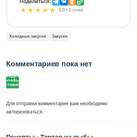
Поделиться:
★
★
★
★
★
5,0 • 1 голос
Холодные закуски
Закуски
Комментариев пока нет
Войдите,
чтобы
оставить
комментарий
Для отправки комментария вам необходимо
авторизоваться
.