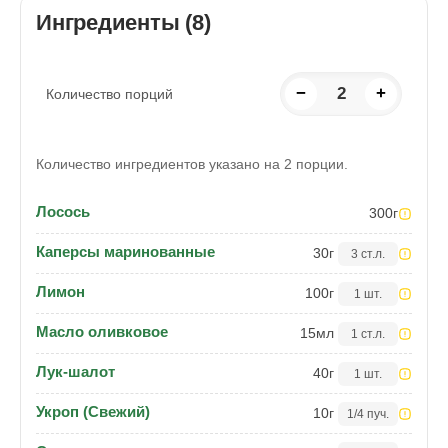
Ингредиенты (8)
−
2
+
Количество порций
Количество ингредиентов указано на 2 порции.
Лосось
300
г
Каперсы маринованные
30
г
3 ст.л.
Лимон
100
г
1 шт.
Масло оливковое
15
мл
1 ст.л.
Лук-шалот
40
г
1 шт.
Укроп (Свежий)
10
г
1/4 пуч.