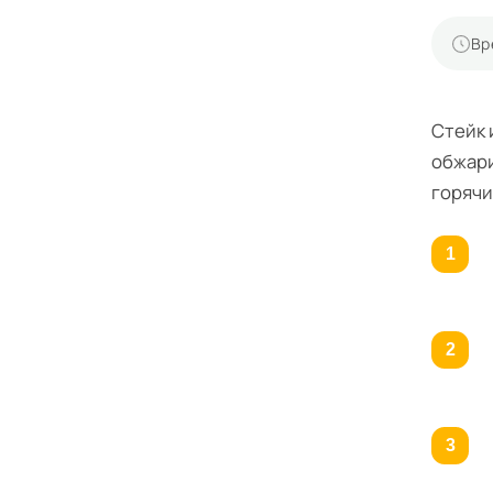
Вр
Стейк 
обжари
горячи