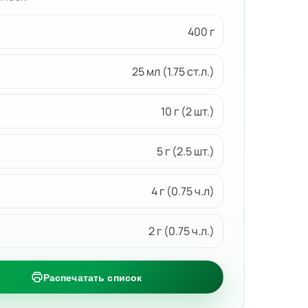
400 г
25 мл (1.75 ст.л.)
10 г (2 шт.)
5 г (2.5 шт.)
4 г (0.75 ч.л)
2 г (0.75 ч.л.)
Распечатать список