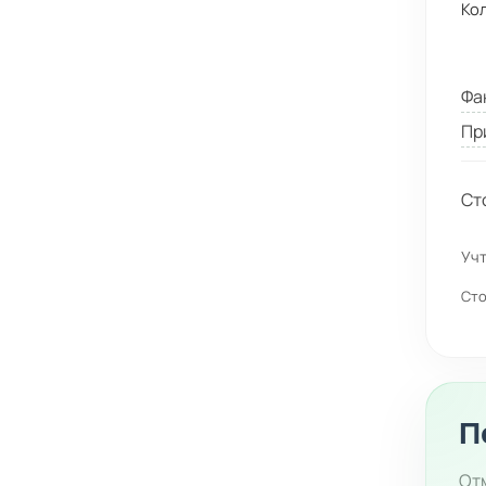
Ко
Фа
Пр
Ст
Учт
Сто
П
Отм