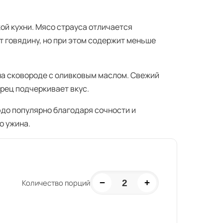
й кухни. Мясо страуса отличается
т говядину, но при этом содержит меньше
на сковороде с оливковым маслом. Свежий
рец подчеркивает вкус.
юдо популярно благодаря сочности и
о ужина.
−
+
2
Количество порций