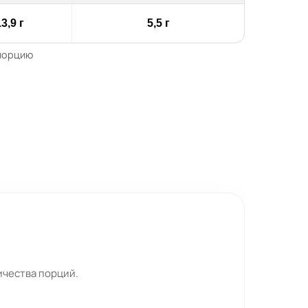
3,9 г
5,5 г
 порцию
ичества порций.