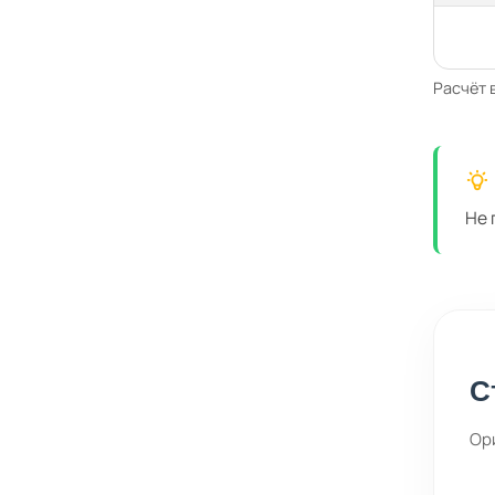
Расчёт 
Не 
С
Ор