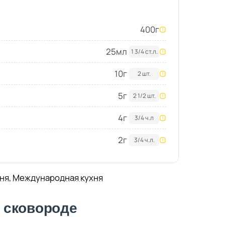
400
г
25
мл
1 3/4 ст.л.
10
г
2 шт.
5
г
2 1/2 шт.
4
г
3/4 ч.л
2
г
3/4 ч.л.
ня
,
Международная кухня
а сковороде