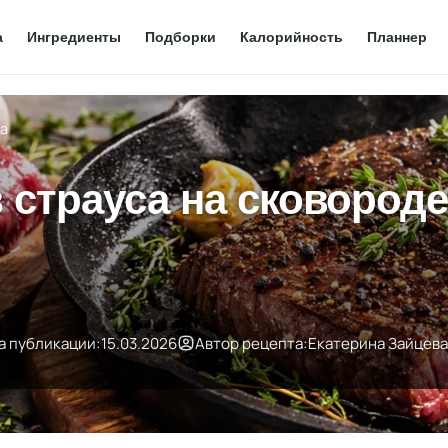
а
Ингредиенты
Подборки
Калорийность
Планнер
са
 страуса на сковород
а публикации:
15.03.2026
Автор рецепта:
Екатерина Зайцева