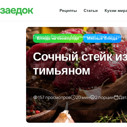
Рецепты
Статьи
Кухни мир
Главная
»
Рецепты
»
Африканский стейк из страу
Блюда на сковороде
Мясные блюда
Сочный стейк из
тимьяном
157 просмотров
20 мин
2 порции
Дат