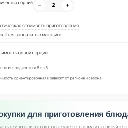
личество порций
−
+
ктическая стоимость приготовления
идётся заплатить в магазине
оимость одной порции
ено ингредиентов:
6
из
6
имость ориентировочная и зависит от региона и сезона.
окупки для приготовления блюд
етьте ингредиенты которые уже есть дома и скопируйте с