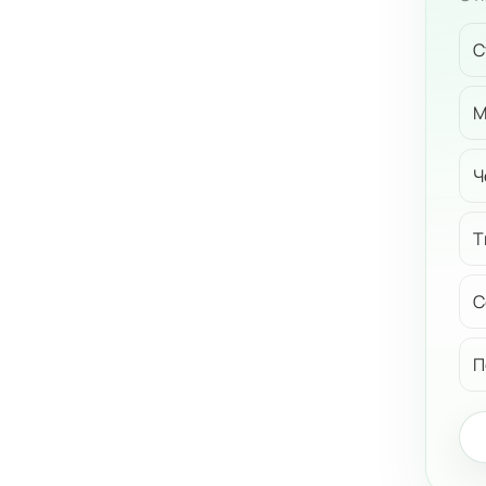
С
М
Ч
Т
С
П