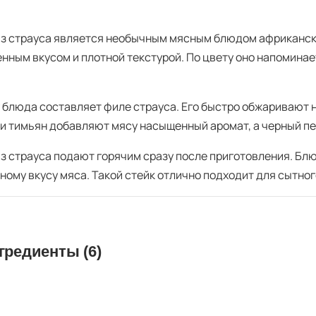
из страуса является необычным мясным блюдом африканско
нным вкусом и плотной текстурой. По цвету оно напоминае
 блюда составляет филе страуса. Его быстро обжаривают 
 и тимьян добавляют мясу насыщенный аромат, а черный пе
из страуса подают горячим сразу после приготовления. Бл
ному вкусу мяса. Такой стейк отлично подходит для сытног
гредиенты (6)