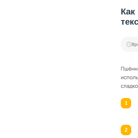
Как
тек
Вр
Пшённа
исполь
сладко