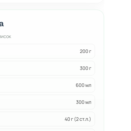
а
писок
200 г
300 г
600 мл
300 мл
40 г (2 ст.л.)