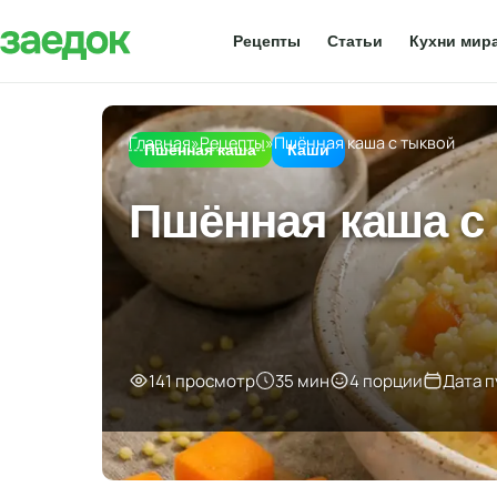
Рецепты
Статьи
Кухни мир
Главная
»
Рецепты
»
Пшённая каша с тыквой
Пшённая каша
Каши
Пшённая каша с 
141 просмотр
35 мин
4 порции
Дата п