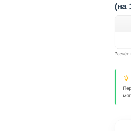
(на
Расчёт 
Пер
мяг