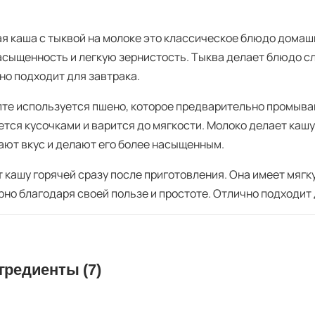
я каша с тыквой на молоке это классическое блюдо домашн
асыщенность и легкую зернистость. Тыква делает блюдо с
но подходит для завтрака.
пте используется пшено, которое предварительно промыва
ется кусочками и варится до мягкости. Молоко делает кашу
ают вкус и делают его более насыщенным.
 кашу горячей сразу после приготовления. Она имеет мягк
рно благодаря своей пользе и простоте. Отлично подходит 
гредиенты (7)