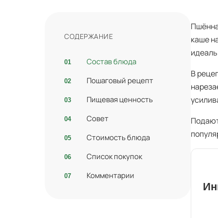
Пшённа
СОДЕРЖАНИЕ
каше н
идеаль
Состав блюда
В реце
Пошаговый рецепт
нареза
Пищевая ценность
усилив
Совет
Подают
популя
Стоимость блюда
Список покупок
Комментарии
Ин