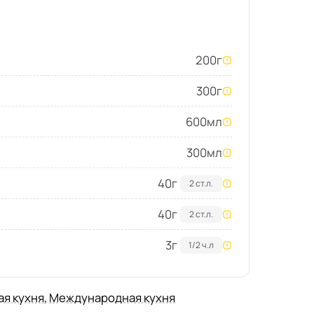
200
г
300
г
600
мл
300
мл
40
г
2 ст.л.
40
г
2 ст.л.
3
г
1/2 ч.л
ая кухня
,
Международная кухня