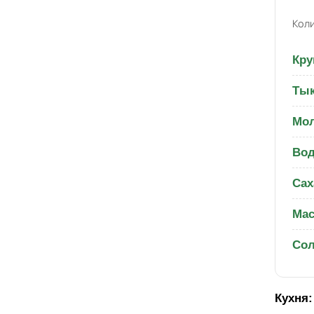
Коли
Кру
Ты
Мо
Вод
Сах
Мас
Со
Кухня: