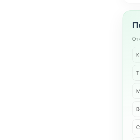
П
Отм
К
Т
М
В
С