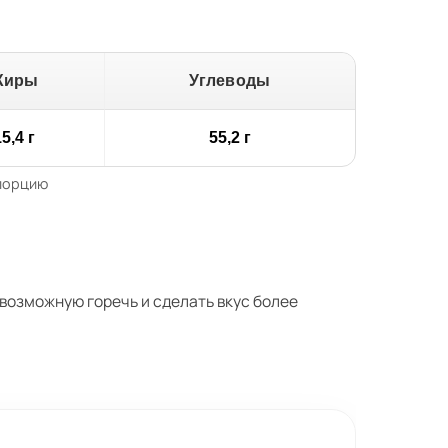
Жиры
Углеводы
5,4 г
55,2 г
 порцию
возможную горечь и сделать вкус более