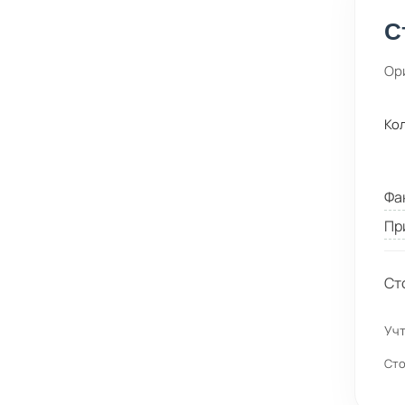
С
Ор
Ко
Фа
Пр
Ст
Учт
Сто