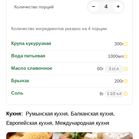
−
4
+
Количество порций
Количество ингредиентов указано на 4 порции.
Крупа кукурузная
300
г
Вода питьевая
1000
мл
Масло сливочное
60
г
3 ст.л.
Брынза
200
г
Соль
8
г
1 1/2 ч.л
Кухня:
Румынская кухня
,
Балканская кухня
,
Европейская кухня
,
Международная кухня