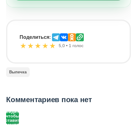
Поделиться:
★
★
★
★
★
5,0 • 1 голос
Выпечка
Комментариев пока нет
Войдите,
чтобы
оставить
комментарий