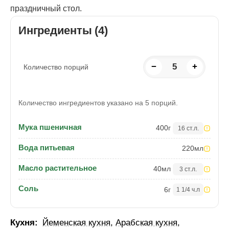
праздничный стол.
Ингредиенты (4)
−
5
+
Количество порций
Количество ингредиентов указано на 5 порций.
Мука пшеничная
400
г
16 ст.л.
Вода питьевая
220
мл
Масло растительное
40
мл
3 ст.л.
Соль
6
г
1 1/4 ч.л
Кухня:
Йеменская кухня
,
Арабская кухня
,