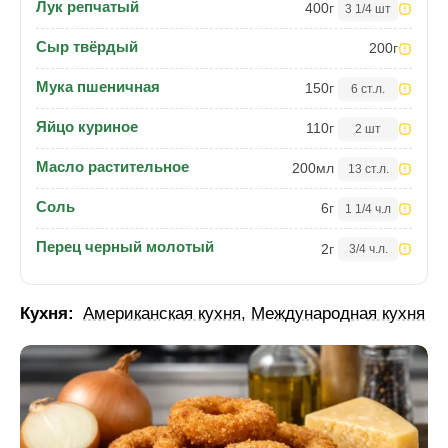
Лук репчатый
400
г
3 1/4 шт
Сыр твёрдый
200
г
Мука пшеничная
150
г
6 ст.л.
Яйцо куриное
110
г
2 шт
Масло растительное
200
мл
13 ст.л.
Соль
6
г
1 1/4 ч.л
Перец черный молотый
2
г
3/4 ч.л.
Кухня:
Американская кухня
,
Международная кухня