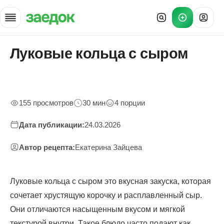
Луковые кольца с сыром
Главная
»
Рецепты
»
Луковые кольца с сыром — домашний рецепт
155 просмотров
30 мин
4 порции
Дата публикации:
24.03.2026
Автор рецепта:
Екатерина Зайцева
Луковые кольца с сыром это вкусная закуска, которая
сочетает хрустящую корочку и расплавленный сыр.
Они отличаются насыщенным вкусом и мягкой
текстурой внутри. Такое блюдо часто подают как