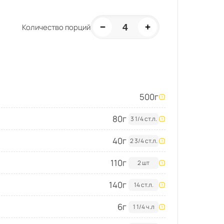
−
+
4
Количество порций
500
г
80
г
3 1/4 ст.л.
40
г
2 3/4 ст.л.
110
г
2 шт
140
г
14 ст.л.
6
г
1 1/4 ч.л