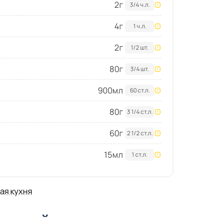
2
г
3/4 ч.л.
4
г
1 ч.л.
2
г
1/2 шт.
80
г
3/4 шт.
900
мл
60 ст.л.
80
г
3 1/4 ст.л.
60
г
2 1/2 ст.л.
15
мл
1 ст.л.
я кухня