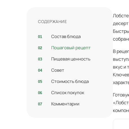
Лобсте
СОДЕРЖАНИЕ
десерт
Быстры
Состав блюда
собран
Пошаговый рецепт
В реце
Пищевая ценность
выступ
вкус и
Совет
Ключев
Стоимость блюда
характ
Список покупок
Готову
«Лобст
Комментарии
компон