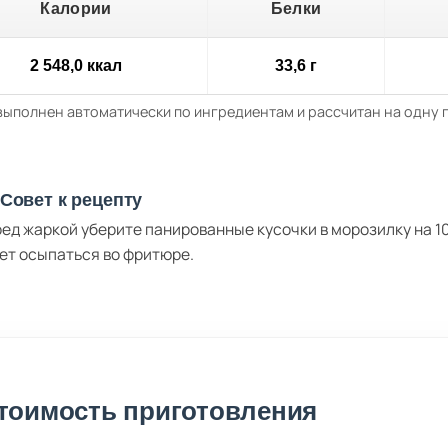
Калории
Белки
2 548,0 ккал
33,6 г
выполнен автоматически по ингредиентам и рассчитан на одну
Совет к рецепту
ед жаркой уберите панированные кусочки в морозилку на 10
ет осыпаться во фритюре.
тоимость приготовления