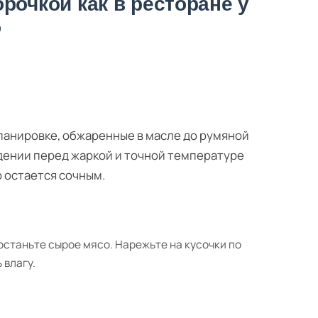
рочкой как в ресторане у
о
панировке, обжаренные в масле до румяной
ждении перед жаркой и точной температуре
р остается сочным.
останьте сырое мясо. Нарежьте на кусочки по
 влагу.