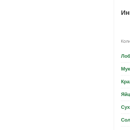
Ин
Коли
Лоб
Мук
Кра
Яйц
Сух
Со