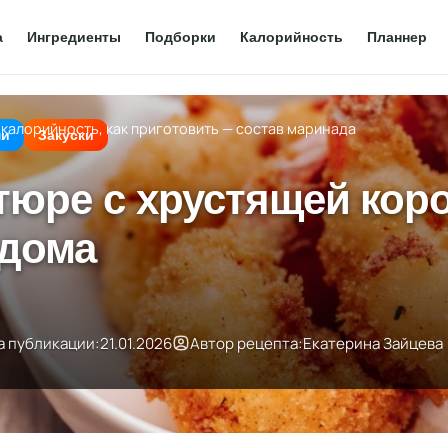
а
Ингредиенты
Подборки
Калорийность
Планнер
 калорийность, как приготовить — состав маринада
ми
Закуски
юре с хрустящей коро
 дома
а публикации:
21.01.2026
Автор рецепта:
Екатерина Зайцева