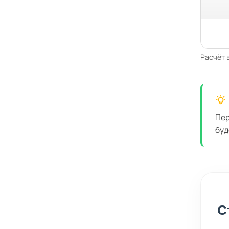
Расчёт 
Пер
буд
С