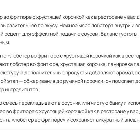
р во фритюре с хрустящей корочкой как в ресторане у вас
 выразительнее по вкусу. Нежное мясо лобстера внутри и 
й рецепт для эффектной подачи с соусом. Баланс густоты, 
ным.
пте «Лобстер во фритюре с хрустящей корочкой как в рест
ают лобстер во фритюре, хрустящая корочка, панировка па
 текстуру, а дополнительные продукты добавляют аромат, 
ой этап — обжаривание до румяной корочки: он помогает д
ер ингредиентов.
ю смесь перекладывают в соусник или чистую банку и исп
ер во фритюре с хрустящей корочкой как в ресторане у вас
ента «лобстер во фритюре» и сохраняет аккуратный внешн