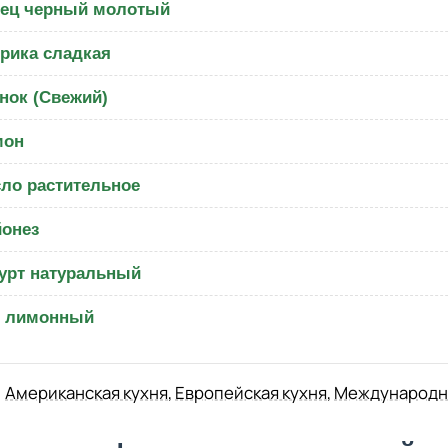
ец черный молотый
рика сладкая
нок (Свежий)
мон
ло растительное
онез
урт натуральный
к лимонный
Американская кухня
,
Европейская кухня
,
Международна