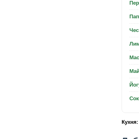
Пер
Пап
Чес
Ли
Мас
Май
Йог
Со
Кухня: