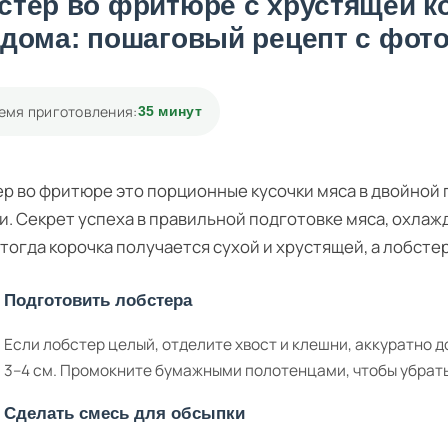
стер во фритюре с хрустящей ко
 дома: пошаговый рецепт с фот
емя приготовления:
35 минут
р во фритюре это порционные кусочки мяса в двойной 
и. Секрет успеха в правильной подготовке мяса, охла
 тогда корочка получается сухой и хрустящей, а лобсте
Подготовить лобстера
Если лобстер целый, отделите хвост и клешни, аккуратно д
3–4 см. Промокните бумажными полотенцами, чтобы убрать
Сделать смесь для обсыпки