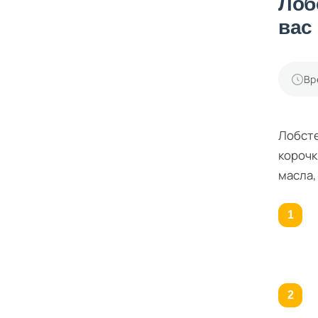
Лоб
вас
Вр
Лобсте
корочк
масла,