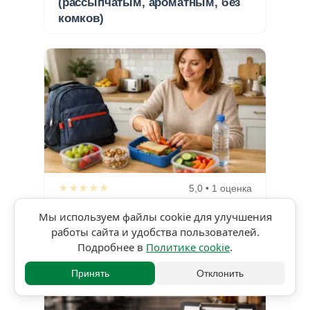
(рассыпчатым, ароматным, без
комков)
★★★★★
5,0 • 1 оценка
Мы используем файлы cookie для улучшения
328
6 мин чтения
работы сайта и удобства пользователей.
Рацион школьника: полезные
Подробнее в
Политике cookie
.
продукты и удобные перекусы
Принять
Отклонить