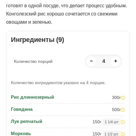
готовят в одной посуде, что делает процесс удобным.
Конголезский рис хорошо сочетается со свежими
овощами и зеленью.
Ингредиенты (9)
−
4
+
Количество порций
Количество ингредиентов указано на 4 порции.
Рис длиннозерный
300
г
Говядина
500
г
Лук репчатый
150
г
1 1/4 шт
Морковь
150
г
1 1/2 шт.