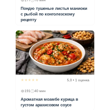
177
70 мин
Пондю тушеные листья маниоки
с рыбой по конголезскому
рецепту
★★★★★
5,0 • 1 оценка
191
40 мин
Ароматная моамбе курица в
густом арахисовом соусе