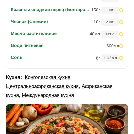
Красный сладкий перец (Болгарский)
150
г
1 шт.
Чеснок (Свежий)
10
г
2 шт.
Масло растительное
40
мл
3 ст.л.
Вода питьевая
600
мл
Соль
8
г
1 1/2 ч.л
Кухня:
Конголезская кухня
,
Центральноафриканская кухня
,
Африканская
кухня
,
Международная кухня