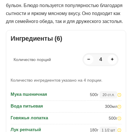
бульон. Блюдо пользуется популярностью благодаря
сытности и яркому мясному вкусу. Оно подходит как
для семейного обеда, так и для дружеского застолья.
Ингредиенты (6)
−
4
+
Количество порций
Количество ингредиентов указано на 4 порции.
Мука пшеничная
500
г
20 ст.л.
Вода питьевая
300
мл
Говяжья лопатка
500
г
Лук репчатый
180
г
1 1/2 шт