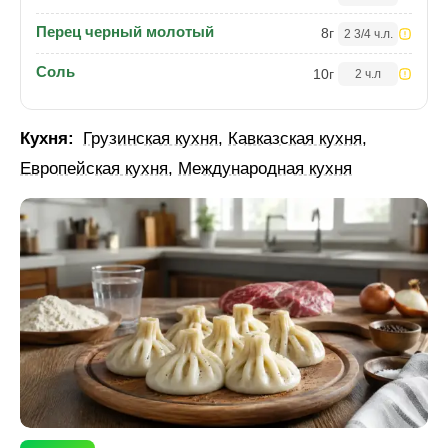
Перец черный молотый
8
г
2 3/4 ч.л.
Соль
10
г
2 ч.л
Кухня:
Грузинская кухня
,
Кавказская кухня
,
Европейская кухня
,
Международная кухня