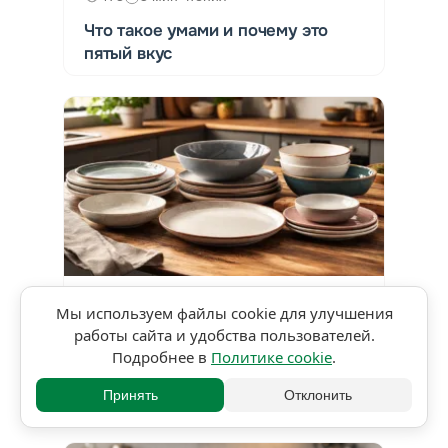
Что такое умами и почему это
пятый вкус
★★★★★
5,0 • 1 оценка
Мы используем файлы cookie для улучшения
работы сайта и удобства пользователей.
444
3 мин чтения
Подробнее в
Политике cookie
.
Классификация тарелок и зачем
Принять
Отклонить
повару понимать разницу