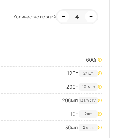
−
+
4
Количество порций
600
г
120
г
24 шт.
200
г
1 3/4 шт
200
мл
13 1/4 ст.л.
10
г
2 шт.
30
мл
2 ст.л.