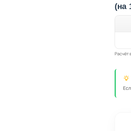
(на
Расчёт 
Есл