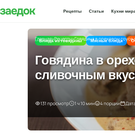
Рецепты
Статьи
Кухни мир
Главная
»
Рецепты
»
Говядина в ореховом соусе
Блюда из говядины
Мясные блюда
О
Говядина в оре
сливочным вку
131 просмотр
1 ч 10 мин
4 порции
Дат