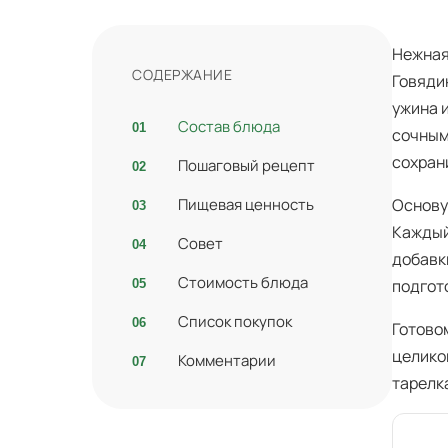
Нежная
СОДЕРЖАНИЕ
Говяди
ужина 
Состав блюда
сочным
сохран
Пошаговый рецепт
Пищевая ценность
Основу
Каждый
Совет
добавк
Стоимость блюда
подгот
Список покупок
Готово
целиком
Комментарии
тарелк