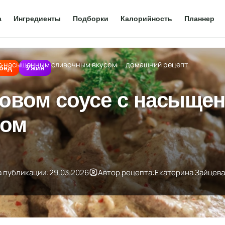
а
Ингредиенты
Подборки
Калорийность
Планнер
 с насыщенным сливочным вкусом — домашний рецепт
бед
Ужин
ховом соусе с насыще
сом
а публикации:
29.03.2026
Автор рецепта:
Екатерина Зайцева