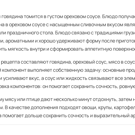
 говядина томится в густом ореховом соусе. Блюдо получ
на в ореховом соусе с насыщенным сливочным вкусом явл
или праздничного стола. Блюдо связано с традициями груз
и, ароматными и хорошо удерживают форму после пригото
ить мягкость внутри и сформировать аппетитную поверхно
 рецепта составляют говядина, ореховый соус, мясо в соус
 компонент выполняет собственную задачу: основные про
и усиливают вкус, а соус или жидкость связывают все эле
овка компонентов: он помогает сохранить сочность, ровну
му мясу или птице дают несколько минут отдохнуть, затем
. В качестве дополнения подходят овощи, крупы, картофел
а помогает дольше сохранить сочность и выразительный а