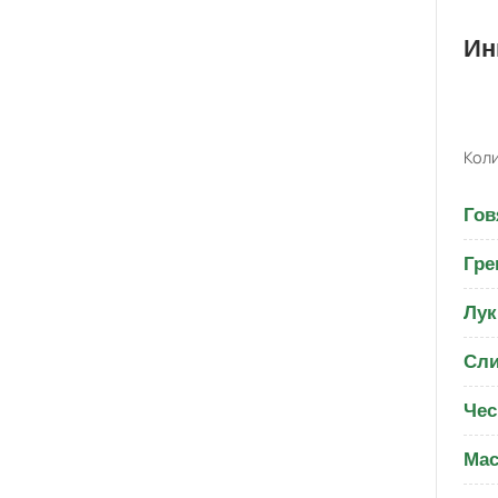
Ин
Коли
Гов
Гре
Лук
Сли
Чес
Мас