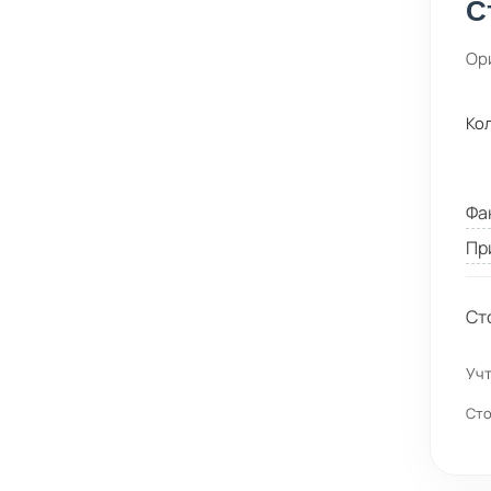
С
Ор
Ко
Фа
Пр
Ст
Учт
Сто