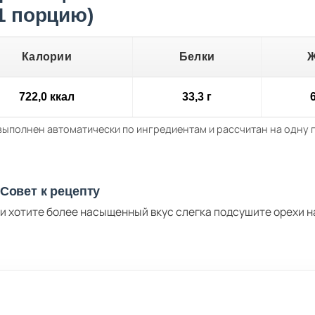
 1 порцию)
Калории
Белки
722,0 ккал
33,3 г
6
выполнен автоматически по ингредиентам и рассчитан на одну
Совет к рецепту
и хотите более насыщенный вкус слегка подсушите орехи н