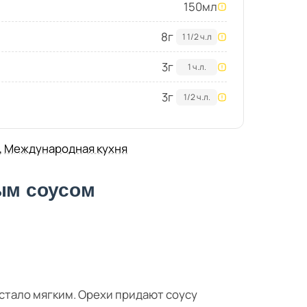
150
мл
8
г
1 1/2 ч.л
3
г
1 ч.л.
3
г
1/2 ч.л.
,
Международная кухня
вым соусом
стало мягким. Орехи придают соусу