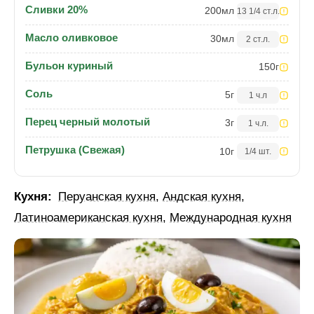
Сливки 20%
200
мл
13 1/4 ст.л.
Масло оливковое
30
мл
2 ст.л.
Бульон куриный
150
г
Соль
5
г
1 ч.л
Перец черный молотый
3
г
1 ч.л.
Петрушка (Свежая)
10
г
1/4 шт.
Кухня:
Перуанская кухня
,
Андская кухня
,
Латиноамериканская кухня
,
Международная кухня