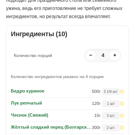
подходит для праздничного стола или семейного
ужина, ведь его приготовление не требует сложных
ингредиентов, но результат всегда впечатляет.
Ингредиенты (10)
−
4
+
Количество порций
Количество ингредиентов указано на 4 порции.
Бедро куриное
500
г
3 1/4 шт.
Лук репчатый
120
г
1 шт
Чеснок (Свежий)
15
г
3 шт.
Жёлтый сладкий перец (Болгарский)
300
г
2 шт.