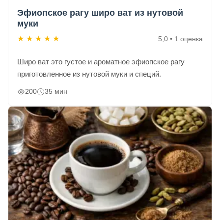
Эфиопское рагу широ ват из нутовой
муки
★
★
★
★
★
5,0 • 1 оценка
Широ ват это густое и ароматное эфиопское рагу
приготовленное из нутовой муки и специй.
200
35 мин