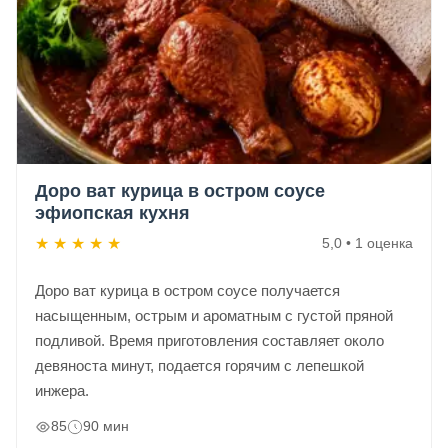
Доро ват курица в остром соусе
эфиопская кухня
★
★
★
★
★
5,0 • 1 оценка
Доро ват курица в остром соусе получается
насыщенным, острым и ароматным с густой пряной
подливой. Время приготовления составляет около
девяноста минут, подается горячим с лепешкой
инжера.
85
90 мин