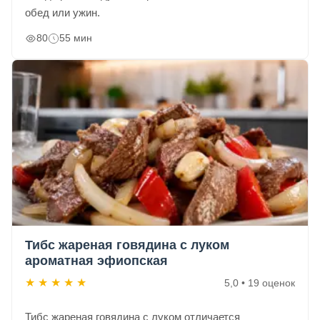
обед или ужин.
80
55 мин
Тибс жареная говядина с луком
ароматная эфиопская
★
★
★
★
★
5,0 • 19 оценок
Тибс жареная говядина с луком отличается