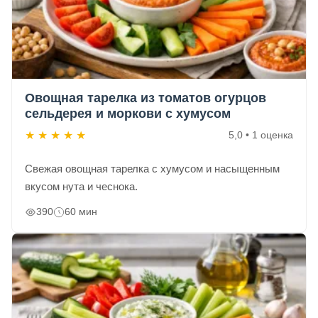
Овощная тарелка из томатов огурцов
сельдерея и моркови с хумусом
★
★
★
★
★
5,0 • 1 оценка
Свежая овощная тарелка с хумусом и насыщенным
вкусом нута и чеснока.
390
60 мин