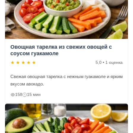
Овощная тарелка из свежих овощей с
соусом гуакамоле
★
★
★
★
★
5,0 • 1 оценка
Свежая овощная тарелка с нежным гуакамоле и ярким
вкусом авокадо.
158
15 мин