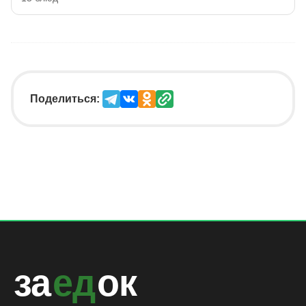
Поделиться:
за
ед
ок