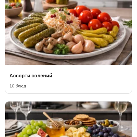
Ассорти солений
10 блюд