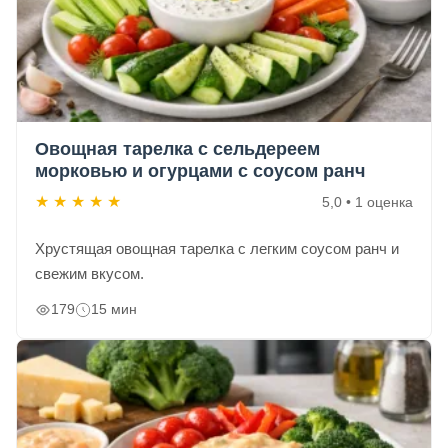
Овощная тарелка с сельдереем
морковью и огурцами с соусом ранч
★
★
★
★
★
5,0 • 1 оценка
Хрустящая овощная тарелка с легким соусом ранч и
свежим вкусом.
179
15 мин