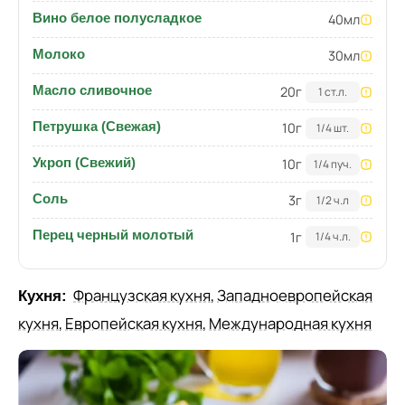
Вино белое полусладкое
40
мл
Молоко
30
мл
Масло сливочное
20
г
1 ст.л.
Петрушка (Свежая)
10
г
1/4 шт.
Укроп (Свежий)
10
г
1/4 пуч.
Соль
3
г
1/2 ч.л
Перец черный молотый
1
г
1/4 ч.л.
Французская кухня
,
Западноевропейская
Кухня:
кухня
,
Европейская кухня
,
Международная кухня