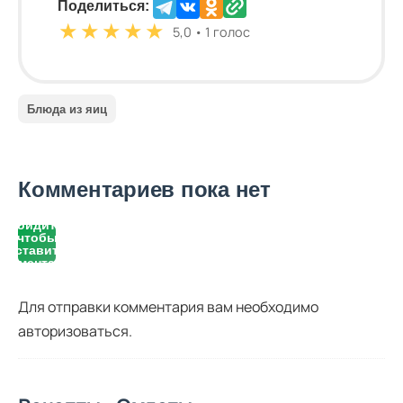
Поделиться:
★
★
★
★
★
5,0 • 1 голос
Блюда из яиц
Комментариев пока нет
Войдите,
чтобы
оставить
комментарий
Для отправки комментария вам необходимо
авторизоваться
.