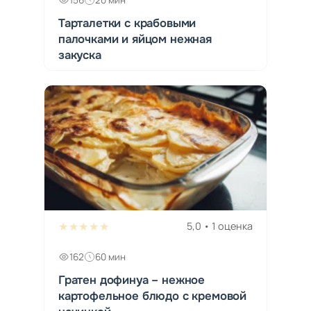
156
20 мин
Тарталетки с крабовыми
палочками и яйцом нежная
закуска
★★★★★
5,0 • 1 оценка
162
60 мин
Гратен дофинуа – нежное
картофельное блюдо с кремовой