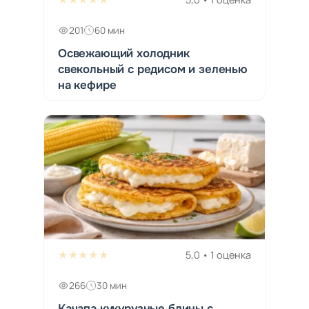
201
60 мин
Освежающий холодник
свекольный с редисом и зеленью
на кефире
★★★★★
5,0 • 1 оценка
266
30 мин
Качапа кукурузные блины с