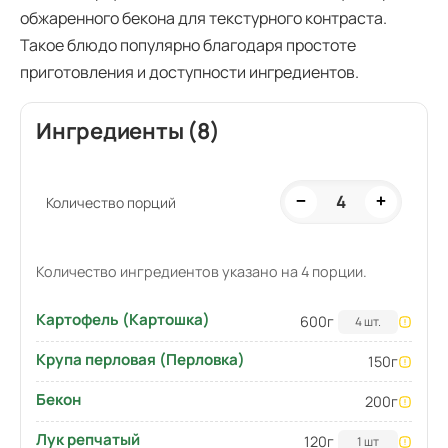
обжаренного бекона для текстурного контраста.
Такое блюдо популярно благодаря простоте
приготовления и доступности ингредиентов.
Ингредиенты (8)
4
−
+
Количество порций
Количество ингредиентов указано на 4 порции.
Картофель (Картошка)
600
г
4 шт.
Крупа перловая (Перловка)
150
г
Бекон
200
г
Лук репчатый
120
г
1 шт