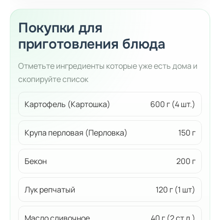
Покупки для
приготовления блюда
Отметьте ингредиенты которые уже есть дома и
скопируйте список
Картофель (Картошка)
600 г (4 шт.)
Крупа перловая (Перловка)
150 г
Бекон
200 г
Лук репчатый
120 г (1 шт)
Масло сливочное
40 г (2 ст.л.)