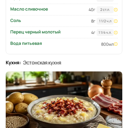
Масло сливочное
40
г
2 ст.л.
Соль
8
г
1 1/2 ч.л
Перец черный молотый
4
г
1 1/4 ч.л.
Вода питьевая
800
мл
Кухня:
Эстонская кухня