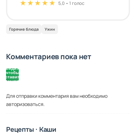
★
★
★
★
★
5,0 • 1 голос
Горячие блюда
Ужин
Комментариев пока нет
Войдите,
чтобы
оставить
комментарий
Для отправки комментария вам необходимо
авторизоваться
.
Рецепты · Каши