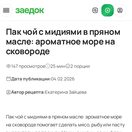
Пак чой с мидиями в пряном
Главная
»
масле: ароматное море на
Рецепты
»
сковороде
Пак-чой с мидиями в пряном масле — приготовление и приме
147 просмотров
25 мин
2 порции
Дата публикации:
04.02.2026
Автор рецепта:
Екатерина Зайцева
Пак чой с мидиями в пряном масле: ароматное море
на сковороде помогает сделать мясо, рыбу или пасту