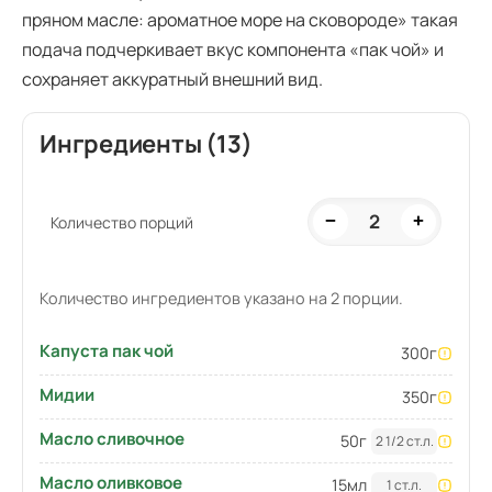
пряном масле: ароматное море на сковороде» такая
подача подчеркивает вкус компонента «пак чой» и
сохраняет аккуратный внешний вид.
Ингредиенты (13)
2
−
+
Количество порций
Количество ингредиентов указано на 2 порции.
Капуста пак чой
300
г
Мидии
350
г
Масло сливочное
50
г
2 1/2 ст.л.
Масло оливковое
15
мл
1 ст.л.