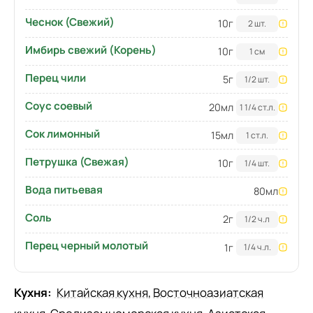
Чеснок (Свежий)
10
г
2 шт.
Имбирь свежий (Корень)
10
г
1 см
Перец чили
5
г
1/2 шт.
Соус соевый
20
мл
1 1/4 ст.л.
Сок лимонный
15
мл
1 ст.л.
Петрушка (Свежая)
10
г
1/4 шт.
Вода питьевая
80
мл
Соль
2
г
1/2 ч.л
Перец черный молотый
1
г
1/4 ч.л.
Кухня:
Китайская кухня
,
Восточноазиатская