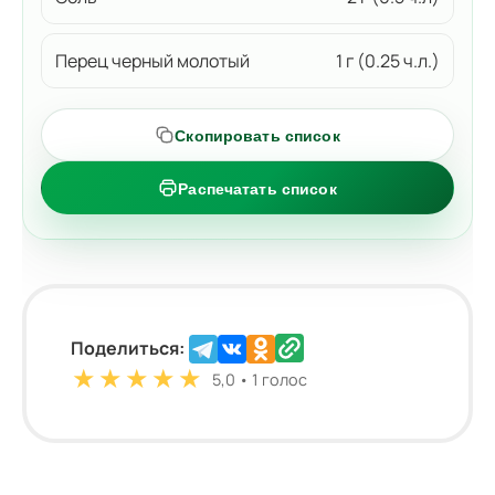
Перец черный молотый
1 г (0.25 ч.л.)
Скопировать список
Распечатать список
Поделиться:
★
★
★
★
★
5,0 • 1 голос