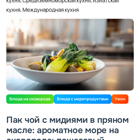
кухня
,
Средиземноморская кухня
,
Азиатская
кухня
,
Международная кухня
Блюда на сковороде
Блюда с морепродуктами
Ужин
Пак чой с мидиями в пряном
масле: ароматное море на