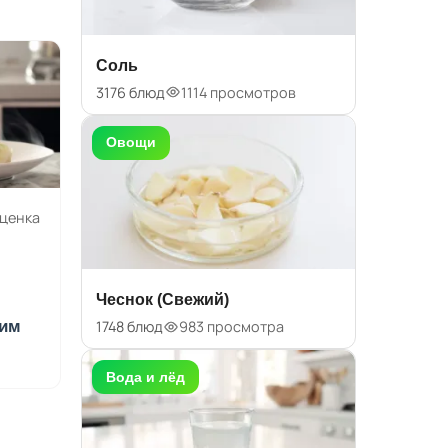
Соль
3176 блюд
1114 просмотров
Овощи
оценка
Чеснок (Свежий)
1748 блюд
983 просмотра
ким
Вода и лёд