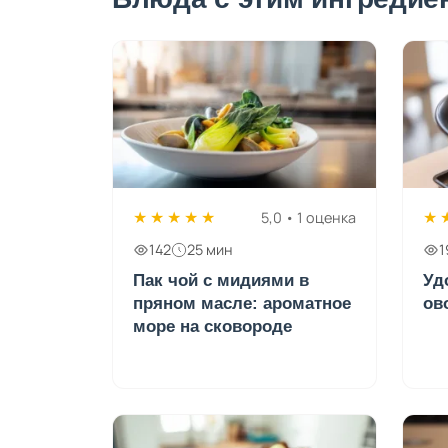
★
★
★
★
★
★
5,0 • 1 оценка
142
25 мин
1
Пак чой с мидиями в
Уд
пряном масле: ароматное
ов
море на сковороде