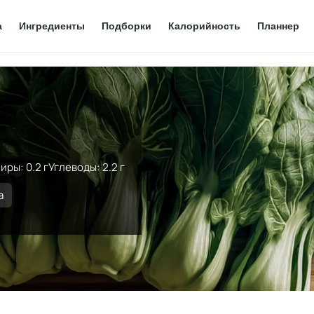
а
Ингредиенты
Подборки
Калорийность
Планнер
й
иры: 0.2 г
Углеводы: 2.2 г
а