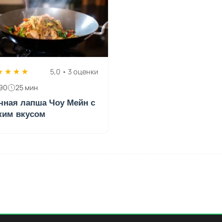
★
★
★
★
5,0 • 3 оценки
90
25 мин
чная лапша Чоу Мейн с
ким вкусом