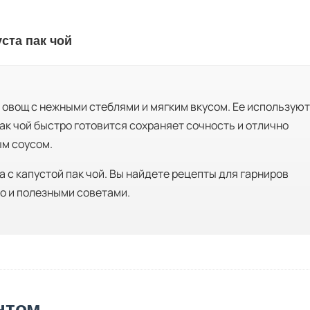
ста пак чой
й овощ с нежными стеблями и мягким вкусом. Ее используют
ак чой быстро готовится сохраняет сочность и отлично
ым соусом.
 с капустой пак чой. Вы найдете рецепты для гарниров
о и полезными советами.
нтом