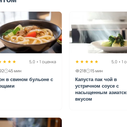
★
★
★
★
★
★
★
★
★
5,0 • 1 оценка
5,0 • 1 
92
45 мин
218
15 мин
он в свином бульоне с
Капуста пак чой в
ощами
устричном соусе с
насыщенным азиатс
вкусом