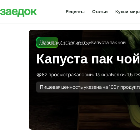
Рецепты
Статьи
Кухни мир
Овощи
Главная
»
Ингредиенты
»
Капуста пак чой
Капуста пак чо
82 просмотра
Калории: 13 ккал
Белки: 1,5 г
Ж
Пищевая ценность указана на 100 г продукт