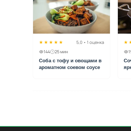
★
★
★
★
★
★
5,0 • 1 оценка
144
25 мин
1
Соба с тофу и овощами в
Со
ароматном соевом соусе
яр