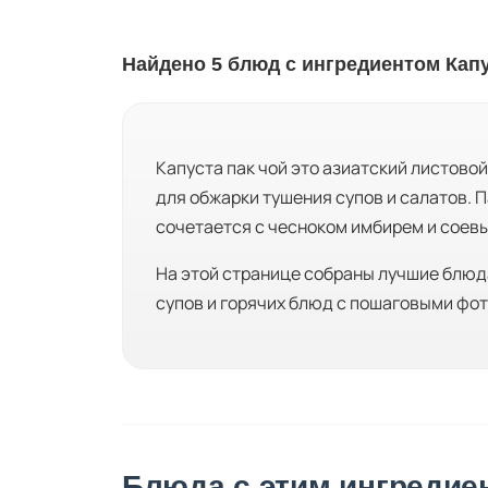
Найдено 5 блюд с ингредиентом Капу
Капуста пак чой это азиатский листово
для обжарки тушения супов и салатов. П
сочетается с чесноком имбирем и соев
На этой странице собраны лучшие блюда
супов и горячих блюд с пошаговыми фот
Блюда с этим ингредие