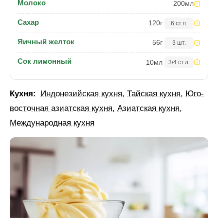
Молоко
200
мл
Сахар
120
г
6 ст.л.
Яичный желток
56
г
3 шт.
Сок лимонный
10
мл
3/4 ст.л.
Кухня:
Индонезийская кухня
,
Тайская кухня
,
Юго-
восточная азиатская кухня
,
Азиатская кухня
,
Международная кухня