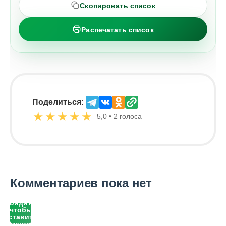
Скопировать список
Распечатать список
Поделиться:
★
★
★
★
★
5,0 • 2 голоса
Комментариев пока нет
Войдите,
чтобы
оставить
комментарий