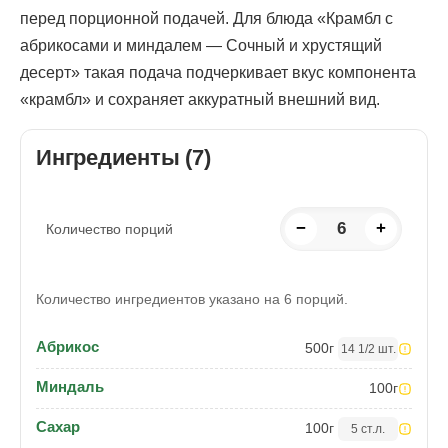
перед порционной подачей. Для блюда «Крамбл с
абрикосами и миндалем — Сочный и хрустящий
десерт» такая подача подчеркивает вкус компонента
«крамбл» и сохраняет аккуратный внешний вид.
Ингредиенты (7)
−
6
+
Количество порций
Количество ингредиентов указано на 6 порций.
Абрикос
500
г
14 1/2 шт.
Миндаль
100
г
Сахар
100
г
5 ст.л.