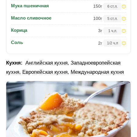
Мука пшеничная
150
г
6 ст.л.
Масло сливочное
100
г
5 ст.л.
Корица
3
г
1 ч.л.
Соль
2
г
1/2 ч.л
Кухня:
Английская кухня
,
Западноевропейская
кухня
,
Европейская кухня
,
Международная кухня