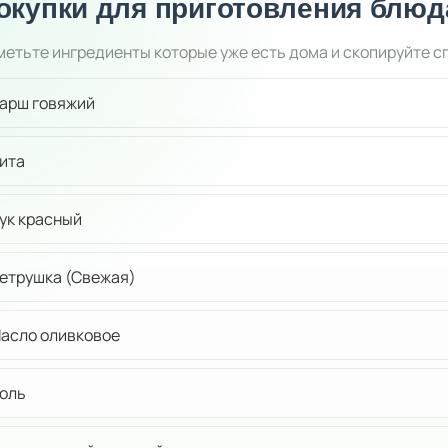
окупки для приготовления блюд
етьте ингредиенты которые уже есть дома и скопируйте с
арш говяжий
ита
ук красный
етрушка (Свежая)
асло оливковое
оль