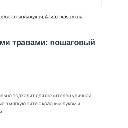
невосточная кухня
,
Азиатская кухня
,
ыми травами: пошаговый
еально подходит для любителей уличной
е в мягкую пите с красным луком и
м.