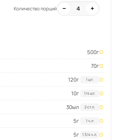
−
+
4
Количество порций
500
г
70
г
120
г
1 шт.
10
г
1/4 шт.
30
мл
2 ст.л.
5
г
1 ч.л
5
г
1 3/4 ч.л.