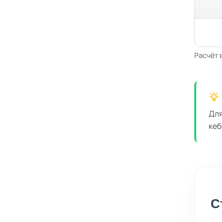
Расчёт 
Для
кеб
С