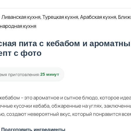
Ливанская кухня
,
Турецкая кухня
,
Арабская кухня
,
Ближ
народная кухня
сная пита с кебабом и ароматн
епт с фото
емя приготовления:
25 минут
 кебабом – это ароматное и сытное блюдо, которое ид
очные кусочки кебаба, обжаренные на углях, заключенны
ю, создают невероятный вкус, который понравится все
Подготовить ингредиенты