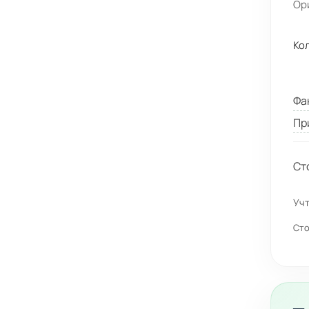
Ор
Ко
Фа
Пр
Ст
Учт
Сто