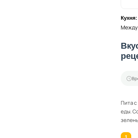
Кухня:
Между
Вку
рец
Вр
Пита с
еды. С
зелень