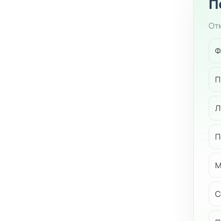
П
Отм
Ф
П
Л
П
М
С