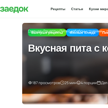
Рецепты
Статьи
Кухни мир
Главная
»
Рецепты
»
Пита с кебабом и травами — 
Быстрые рецепты
Мясные блюда
Пи
Вкусная пита с
187 просмотров
25 мин
4 порции
Дат