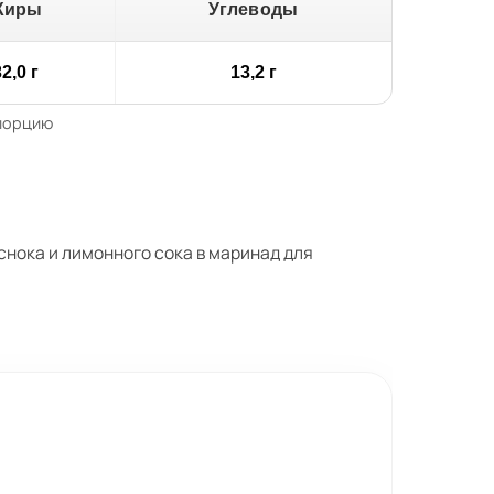
Жиры
Углеводы
2,0 г
13,2 г
 порцию
нока и лимонного сока в маринад для