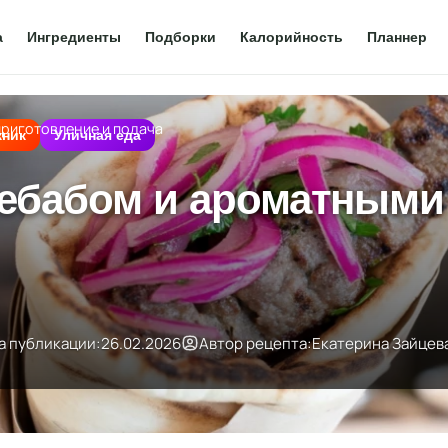
а
Ингредиенты
Подборки
Калорийность
Планнер
приготовление и подача
кник
Уличная еда
 кебабом и ароматными
а публикации:
26.02.2026
Автор рецепта:
Екатерина Зайцев