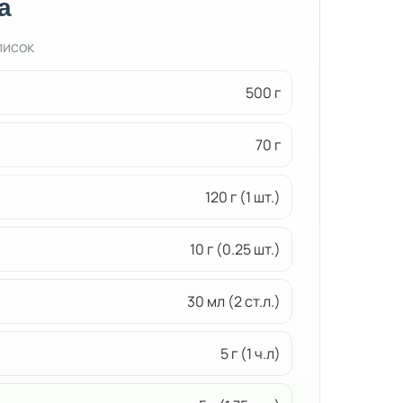
а
писок
500 г
70 г
120 г (1 шт.)
10 г (0.25 шт.)
30 мл (2 ст.л.)
5 г (1 ч.л)