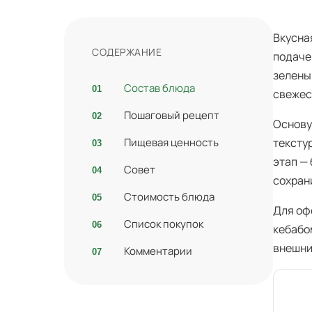
Вкусна
СОДЕРЖАНИЕ
подаче
зелены
Состав блюда
свежес
Пошаговый рецепт
Основу 
Пищевая ценность
тексту
этап —
Совет
сохран
Стоимость блюда
Для оф
Список покупок
кебабо
внешни
Комментарии