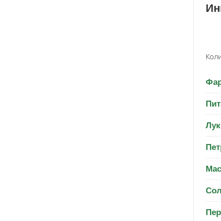
Ин
Коли
Фар
Пит
Лук
Пет
Мас
Со
Пер