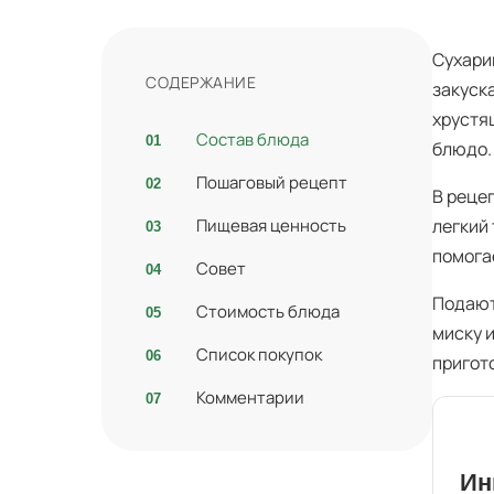
Сухари
СОДЕРЖАНИЕ
закуск
хрустя
Состав блюда
блюдо.
Пошаговый рецепт
В реце
Пищевая ценность
легкий
помога
Совет
Подают
Стоимость блюда
миску 
Список покупок
пригот
Комментарии
Ин