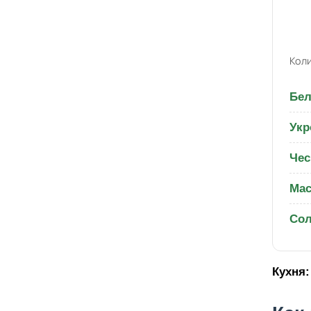
Коли
Бел
Укр
Чес
Мас
Со
Кухня: