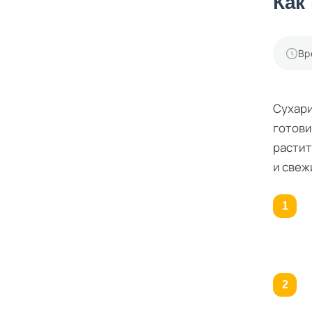
Как
Вр
Сухари
готови
растит
и свеж