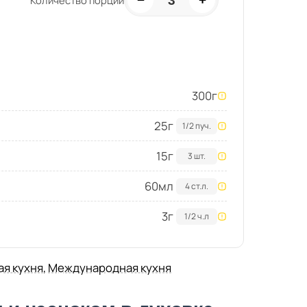
3
Количество порций
300
г
25
г
1/2 пуч.
15
г
3 шт.
60
мл
4 ст.л.
3
г
1/2 ч.л
ая кухня
,
Международная кухня