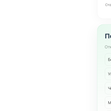
Сто
П
Отм
Б
У
Ч
М