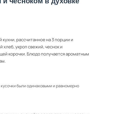
м и чесноком в духовке
 кухни, рассчитанное на 3 порции и
 хлеб, укроп свежий, чеснок и
ящей корочки. Блюдо получается ароматным
ам.
ы кусочки были одинаковыми и равномерно