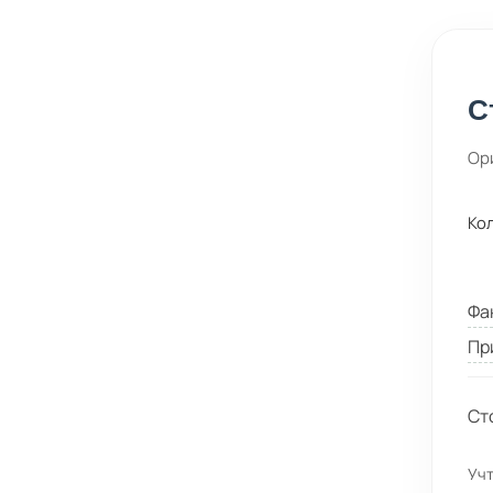
С
Ор
Ко
Фа
Пр
Ст
Учт