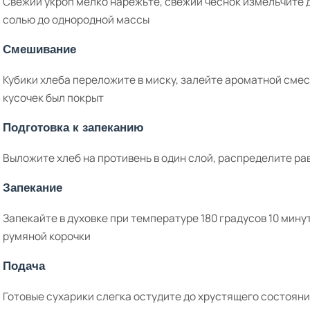
Свежий укроп мелко нарежьте, свежий чеснок измельчите 
солью до однородной массы
Смешивание
Кубики хлеба переложите в миску, залейте ароматной сме
кусочек был покрыт
Подготовка к запеканию
Выложите хлеб на противень в один слой, распределите р
Запекание
Запекайте в духовке при температуре 180 градусов 10 мину
румяной корочки
Подача
Готовые сухарики слегка остудите до хрустящего состояни