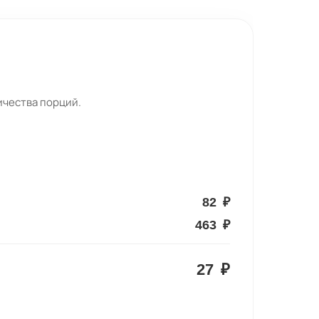
ичества порций.
82
₽
463
₽
27
₽