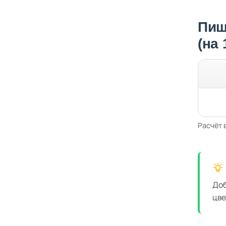
Пищ
(на
Расчёт 
Доб
цве