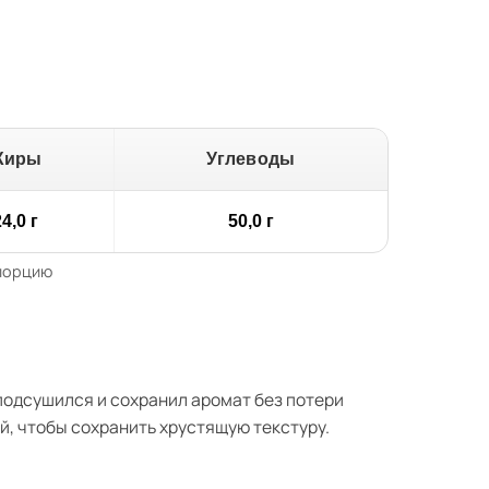
Жиры
Углеводы
4,0 г
50,0 г
 порцию
 подсушился и сохранил аромат без потери
ей, чтобы сохранить хрустящую текстуру.