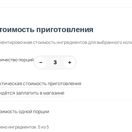
тоимость приготовления
иентировочная стоимость ингредиентов для выбранного кол
личество порций
−
+
ктическая стоимость приготовления
идётся заплатить в магазине
оимость одной порции
ено ингредиентов:
5
из
5