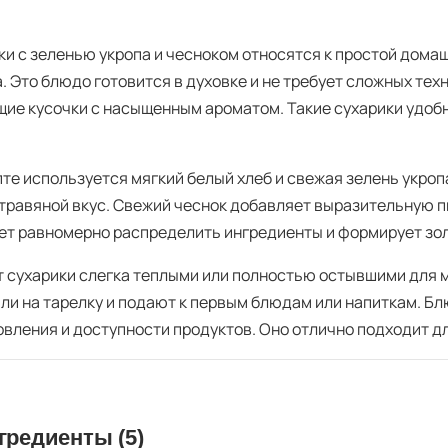
ки с зеленью укропа и чесноком относятся к простой домаш
а. Это блюдо готовится в духовке и не требует сложных те
щие кусочки с насыщенным ароматом. Такие сухарики удобн
пте используется мягкий белый хлеб и свежая зелень укро
 травяной вкус. Свежий чеснок добавляет выразительную п
ет равномерно распределить ингредиенты и формирует зол
 сухарики слегка теплыми или полностью остывшими для 
или на тарелку и подают к первым блюдам или напиткам. Б
овления и доступности продуктов. Оно отлично подходит дл
гредиенты (5)