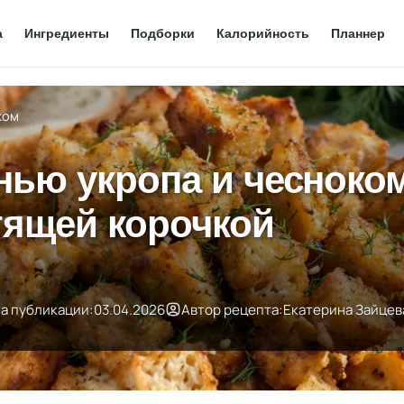
а
Ингредиенты
Подборки
Калорийность
Планнер
ком
нью укропа и чесноком
тящей корочкой
а публикации:
03.04.2026
Автор рецепта:
Екатерина Зайцев