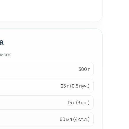
а
писок
300 г
25 г (0.5 пуч.)
15 г (3 шт.)
60 мл (4 ст.л.)