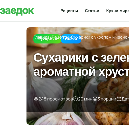
Рецепты
Статьи
Кухни мир
Главная
»
Рецепты
»
Сухарики с укропом и чесно
Сухарики
Снеки
Сухарики с зеле
ароматной хрус
248 просмотров
20 мин
3 порции
Дат