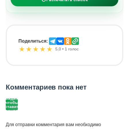
Поделиться:
★
★
★
★
★
5,0 • 1 голос
Комментариев пока нет
Войдите,
чтобы
оставить
комментарий
Для отправки комментария вам необходимо