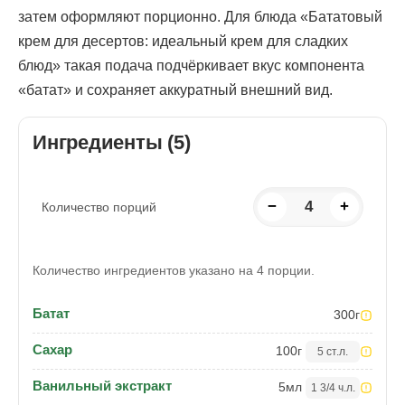
затем оформляют порционно. Для блюда «Бататовый
крем для десертов: идеальный крем для сладких
блюд» такая подача подчёркивает вкус компонента
«батат» и сохраняет аккуратный внешний вид.
Ингредиенты (5)
−
4
+
Количество порций
Количество ингредиентов указано на 4 порции.
Батат
300
г
Сахар
100
г
5 ст.л.
Ванильный экстракт
5
мл
1 3/4 ч.л.