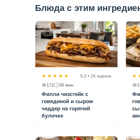
Блюда с этим ингредие
★
★
★
★
★
★
5,0 • 26 оценок
172
30 мин
1
Филли чизстейк с
Фи
говядиной и сыром
го
чеддер на горячей
сы
булочке
ам