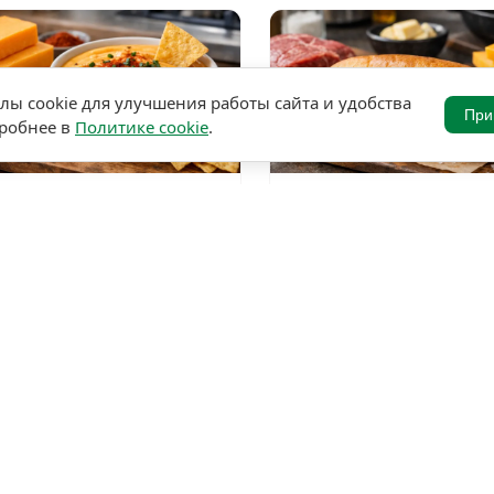
ы cookie для улучшения работы сайта и удобства
При
дробнее в
Политике cookie
.
★
★
★
★
★
★
★
★
★
5,0 • 1 оценка
5,0 • 2
66
20 мин
272
25 мин
рный дип с чеддером
Филли чизстейк с
ивками и чесноком
говядиной и сыром