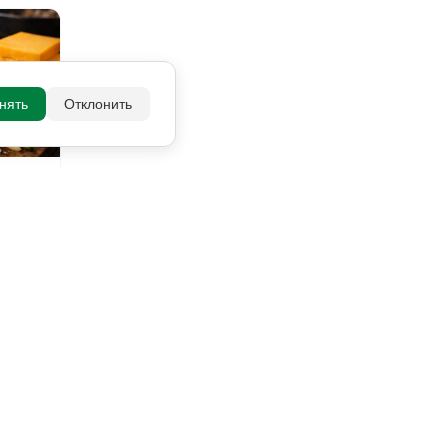
нять
Отклонить
 оценки