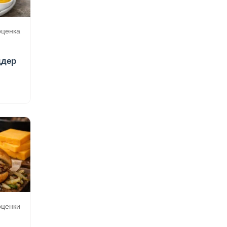
 оценка
ддер
 оценки