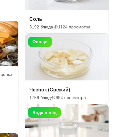
Соль
3192 блюда
1124 просмотра
Овощи
 оценка
Чеснок (Свежий)
1759 блюд
994 просмотра
м
Вода и лёд