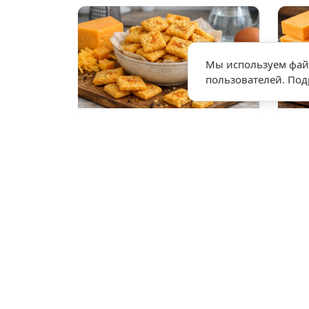
Мы используем файл
пользователей. По
★
★
★
★
★
★
5,0 • 1 оценка
136
35 мин
2
Крекеры сырные
Сы
домашние
сл