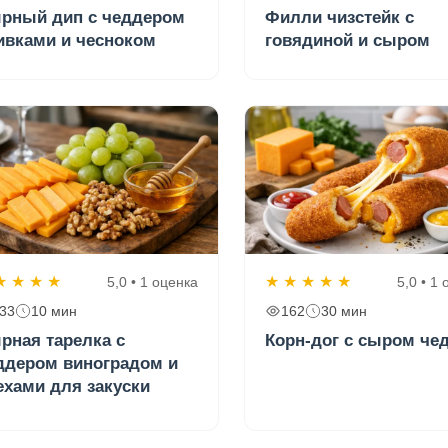
рный дип с чеддером
Филли чизстейк с
ивками и чесноком
говядиной и сыром
★
★
★
★
★
★
★
★
★
5,0 • 1 оценка
5,0 • 1
33
10 мин
162
30 мин
рная тарелка с
Корн-дог с сыром че
ддером виноградом и
ехами для закуски