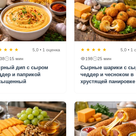
★
★
★
★
★
★
★
★
★
5,0 • 1 оценка
5,0 • 1
38
15 мин
198
25 мин
рный дип с сыром
Сырные шарики с с
ддер и паприкой
чеддер и чесноком в
сыщенный
хрустящей панировке