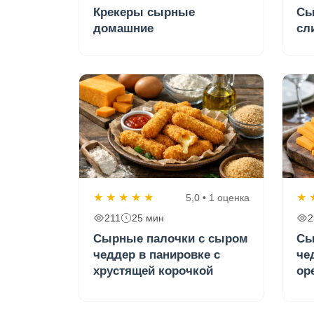
Крекеры сырные
Сы
домашние
сл
★
★
★
★
★
★
5,0 • 1 оценка
211
25 мин
2
Сырные палочки с сыром
Сы
чеддер в панировке с
че
хрустящей корочкой
ор