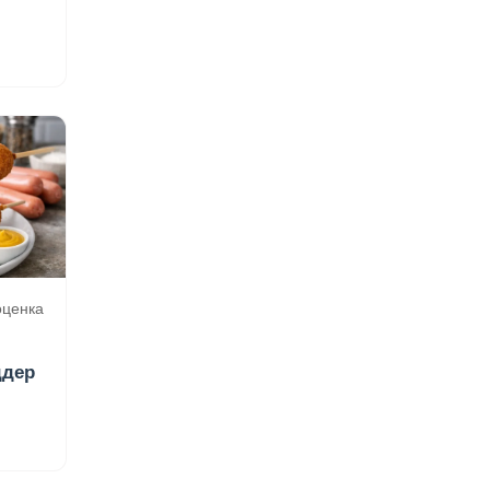
 оценка
ддер