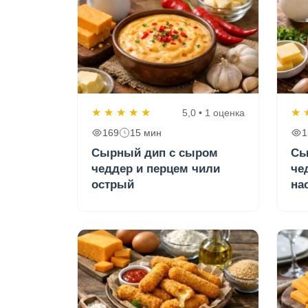
★
★
★
★
★
★
5,0 • 1 оценка
169
15 мин
1
Сырный дип с сыром
Сы
чеддер и перцем чили
че
острый
на