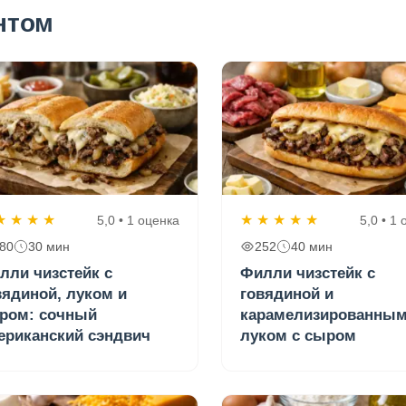
нтом
★
★
★
★
★
★
★
★
★
5,0 • 1 оценка
5,0 • 1
80
30 мин
252
40 мин
лли чизстейк с
Филли чизстейк с
вядиной, луком и
говядиной и
ром: сочный
карамелизированны
ериканский сэндвич
луком с сыром