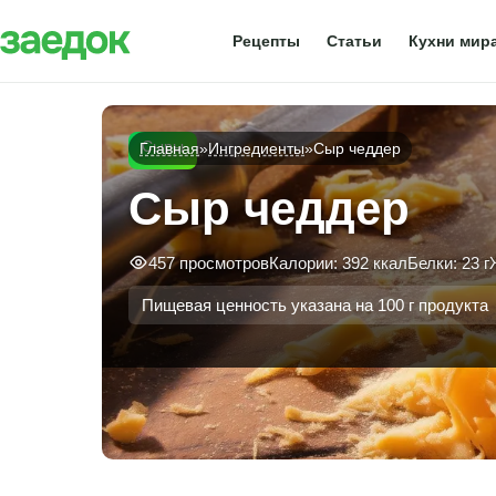
Рецепты
Статьи
Кухни мир
Сыры
Главная
»
Ингредиенты
»
Сыр чеддер
Сыр чеддер
457 просмотров
Калории: 392 ккал
Белки: 23 г
Пищевая ценность указана на 100 г продукта