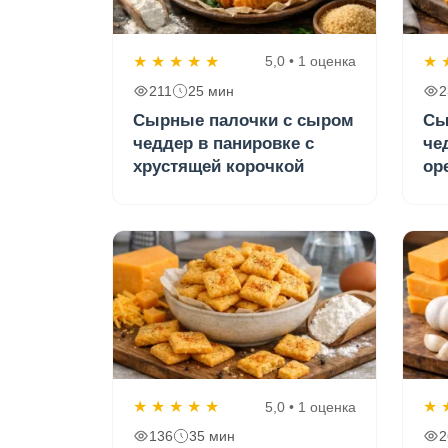
★
★
★
★
★
★
5,0 • 1 оценка
211
25 мин
2
Сырные палочки с сыром
Сы
чеддер в панировке с
че
хрустящей корочкой
ор
★
★
★
★
★
★
5,0 • 1 оценка
136
35 мин
2