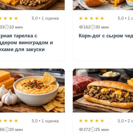
★
★
★
★
★
★
★
★
★
5,0 • 1 оценка
5,0 • 1
33
10 мин
162
30 мин
рная тарелка с
Корн-дог с сыром че
ддером виноградом и
ехами для закуски
★
★
★
★
★
★
★
★
★
5,0 • 1 оценка
5,0 • 2
66
20 мин
272
25 мин