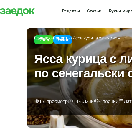
Рецепты
Статьи
Кухни мир
Главная
»
Рецепты
»
Ясса курица с лимоном
Обед
Ужин
Ясса курица с 
по сенегальски 
151 просмотр
1 ч 40 мин
4 порции
Дат