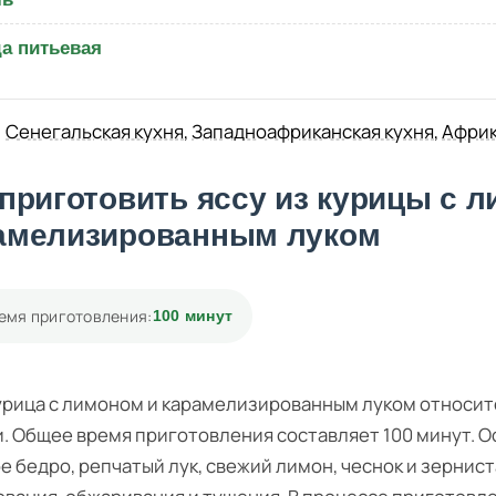
а питьевая
Сенегальская кухня
,
Западноафриканская кухня
,
Африк
 приготовить яссу из курицы с 
амелизированным луком
емя приготовления:
100 минут
урица с лимоном и карамелизированным луком относится
. Общее время приготовления составляет 100 минут. 
е бедро, репчатый лук, свежий лимон, чеснок и зернис