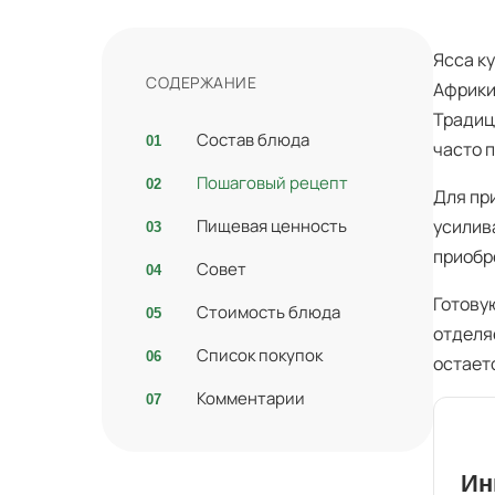
Ясса к
СОДЕРЖАНИЕ
Африки
Традиц
Состав блюда
часто п
Пошаговый рецепт
Для пр
Пищевая ценность
усилив
приобр
Совет
Готову
Стоимость блюда
отделяе
Список покупок
остает
Комментарии
Ин