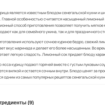
урица является известным блюдом сенегальской кухни и ш
. Главной особенностью считается насыщенный лимонный 
ионный способ приготовления позволяет получить мягкое 
одают как для семейного ужина, так и для праздничного ст
иготовления используют сочное куриное бедро, свежий лим
ает вкус маринада и делает его более насыщенным. Во вре
етает легкую сладость. Лимонный сок придает блюду хара
ю ясса курицу подают горячей вместе с густым луковым со
тся вилкой и остается сочным внутри. Блюдо ценят за прос
ся одним из самых популярных рецептов сенегальской кухн
гредиенты (9)