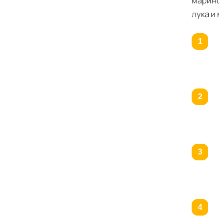
марино
лука и