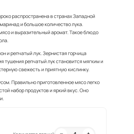
ироко распространена в странах Западной
маринад и большое количество лука.
мясо и выразительный аромат. Такое блюдо
ола.
он и репчатый лук. Зернистая горчица
мя тушения репчатый лук становится мягким и
ктерную свежесть и приятную кислинку.
усом. Правильно приготовленное мясо легко
той набор продуктов и яркий вкус. Оно
и.
−
+