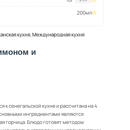
200
мл
анская кухня
,
Международная кухня
лимоном и
 к сенегальской кухне и рассчитана на 4
Основными ингредиентами являются
тая горчица. Блюдо готовят методом