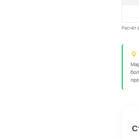
Расчёт 
Мар
бол
про
С