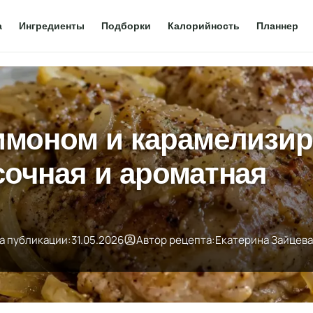
а
Ингредиенты
Подборки
Калорийность
Планнер
лимоном и карамелизи
сочная и ароматная
а публикации:
31.05.2026
Автор рецепта:
Екатерина Зайцева