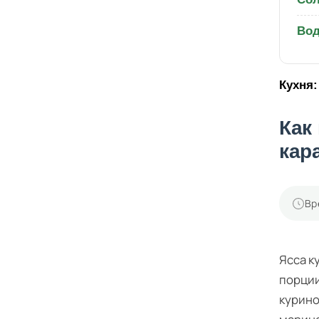
Вод
Кухня:
Как
кар
Вр
Ясса к
порции
курино