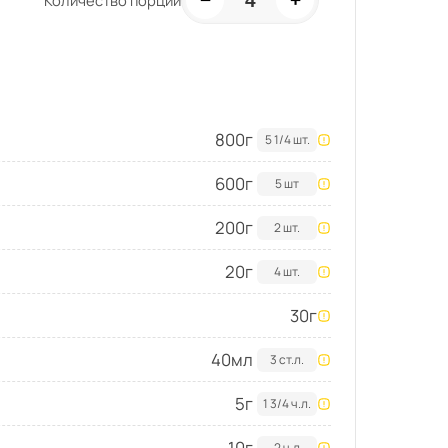
4
Количество порций
800
г
5 1/4 шт.
600
г
5 шт
200
г
2 шт.
20
г
4 шт.
30
г
40
мл
3 ст.л.
5
г
1 3/4 ч.л.
10
г
2 ч.л