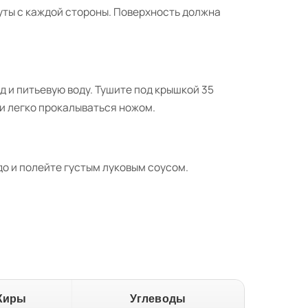
уты с каждой стороны. Поверхность должна
д и питьевую воду. Тушите под крышкой 35
 и легко прокалываться ножом.
о и полейте густым луковым соусом.
Жиры
Углеводы