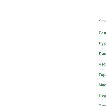
Коли
Бед
Лук
Ли
Чес
Гор
Мас
Пер
Со