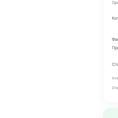
Ор
Ко
Фа
Пр
Ст
Учт
Сто