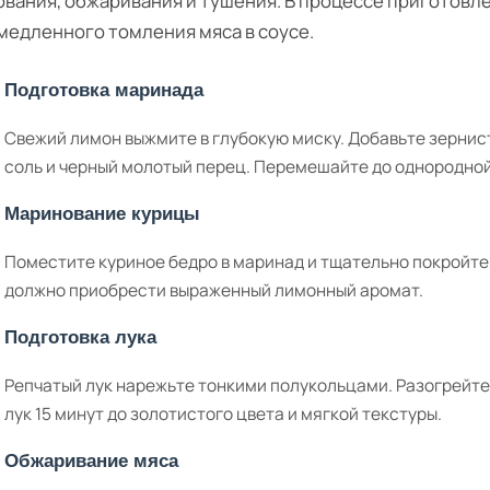
вания, обжаривания и тушения. В процессе приготовл
 медленного томления мяса в соусе.
Подготовка маринада
Свежий лимон выжмите в глубокую миску. Добавьте зернис
соль и черный молотый перец. Перемешайте до однородно
Маринование курицы
Поместите куриное бедро в маринад и тщательно покройте 
должно приобрести выраженный лимонный аромат.
Подготовка лука
Репчатый лук нарежьте тонкими полукольцами. Разогрейт
лук 15 минут до золотистого цвета и мягкой текстуры.
Обжаривание мяса