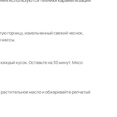
ения используются техники карамелизации
тую горчицу, измельченный свежий чеснок,
й массы.
каждый кусок. Оставьте на 30 минут. Мясо
е растительное масло и обжаривайте репчатый