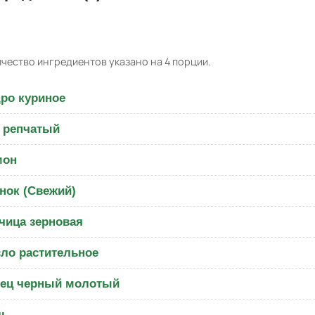
чество ингредиентов указано на 4 порции.
ро куриное
 репчатый
мон
нок (Свежий)
чица зерновая
ло растительное
ец черный молотый
ль