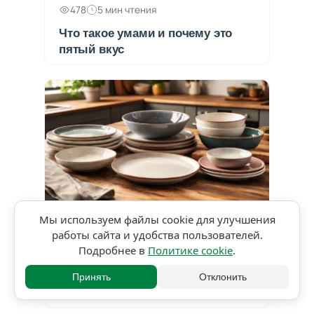
478
5 мин чтения
Что такое умами и почему это
пятый вкус
Мы используем файлы cookie для улучшения
★★★★★
5,0 • 1 оценка
работы сайта и удобства пользователей.
Подробнее в
Политике cookie
.
448
3 мин чтения
Классификация тарелок и зачем
Принять
Отклонить
повару понимать разницу