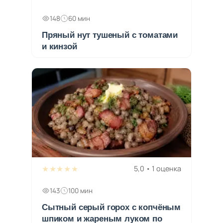
148
60 мин
Пряный нут тушеный с томатами
и кинзой
★★★★★
5,0 • 1 оценка
143
100 мин
Сытный серый горох с копчёным
шпиком и жареным луком по