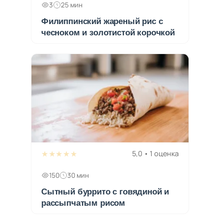
3
25 мин
Филиппинский жареный рис с
чесноком и золотистой корочкой
★★★★★
5,0 • 1 оценка
150
30 мин
Сытный буррито с говядиной и
рассыпчатым рисом