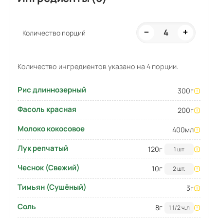
4
−
+
Количество порций
Количество ингредиентов указано на 4 порции.
Рис длиннозерный
300
г
Фасоль красная
200
г
Молоко кокосовое
400
мл
Лук репчатый
120
г
1 шт
Чеснок (Свежий)
10
г
2 шт.
Тимьян (Сушёный)
3
г
Соль
8
г
1 1/2 ч.л