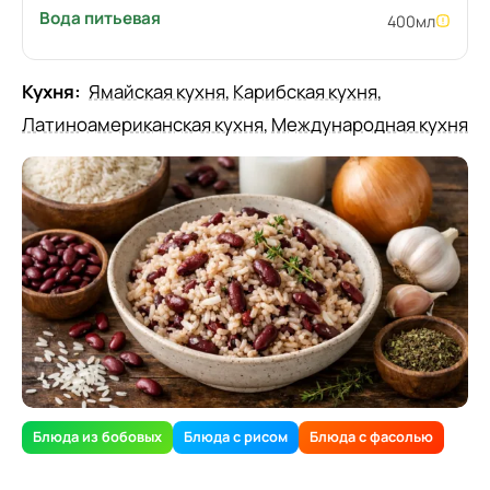
Вода питьевая
400
мл
Кухня:
Ямайская кухня
,
Карибская кухня
,
Латиноамериканская кухня
,
Международная кухня
Блюда из бобовых
Блюда с рисом
Блюда с фасолью