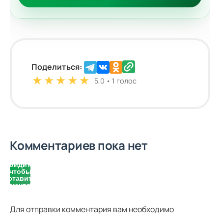
Поделиться:
★
★
★
★
★
5,0 • 1 голос
Комментариев пока нет
Войдите,
чтобы
оставить
комментарий
Для отправки комментария вам необходимо