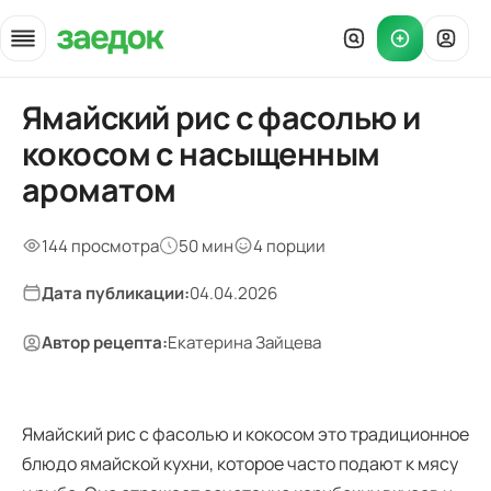
Ямайский рис с фасолью и
Главная
»
кокосом с насыщенным
Рецепты
»
ароматом
Ямайский рис с фасолью
144 просмотра
50 мин
4 порции
Дата публикации:
04.04.2026
Автор рецепта:
Екатерина Зайцева
Ямайский рис с фасолью и кокосом это традиционное
блюдо ямайской кухни, которое часто подают к мясу