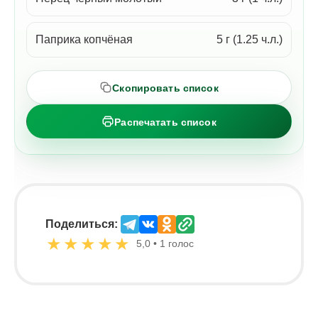
Паприка копчёная
5 г (1.25 ч.л.)
Скопировать список
Распечатать список
Поделиться:
★
★
★
★
★
5,0 • 1 голос