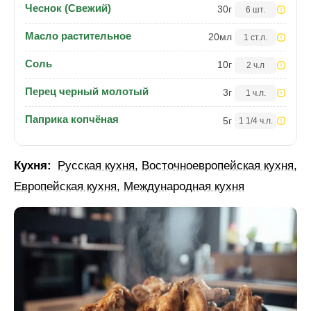
Чеснок (Свежий)
30
г
6 шт.
Масло растительное
20
мл
1 ст.л.
Соль
10
г
2 ч.л
Перец черный молотый
3
г
1 ч.л.
Паприка копчёная
5
г
1 1/4 ч.л.
Кухня:
Русская кухня
,
Восточноевропейская кухня
,
Европейская кухня
,
Международная кухня