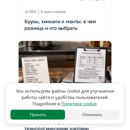
364
3 мин чтения
Буузы, хинкали и манты: в чем
разница и что выбрать
Мы используем файлы cookie для улучшения
работы сайта и удобства пользователей.
★★★★★
5,0 • 1 оценка
Подробнее в
Политике cookie
.
423
4 мин чтения
Принять
Отклонить
Разница между рецептами и
технологическими картами