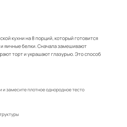
кой кухни на 8 порций, который готовится
р и яичные белки. Сначала замешивают
рают торт и украшают глазурью. Это способ
и и замесите плотное однородное тесто
структуры