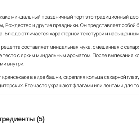
каке миндальный праздничный торт это традиционный десе
ы, Рождество и другие праздники. Он представляет собой 
га. Блюдо отличается характерной текстурой и насыщенны
 рецепта составляет миндальная мука, смешанная с сахар
е тесто с ярким миндальным ароматом. После выпекания к
ми внутри.
 крансекаке в виде башни, скрепляя кольца сахарной глаз
ндитерских. Его часто украшают флагами или лентами для т
гредиенты (5)