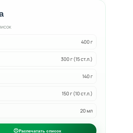
а
писок
400 г
300 г (15 ст.л.)
140 г
150 г (10 ст.л.)
20 мл
Распечатать список