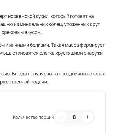
рт норвежской кухни, который готовят на
башню из миндальных колец, уложенных друг
м ореховым вкусом.
ом и яичными белками. Такая масса формирует
ольца становятся слегка хрустящими снаружи
урью. Блюдо популярно на праздничных столах
оржественной подачи.
−
+
8
Количество порций