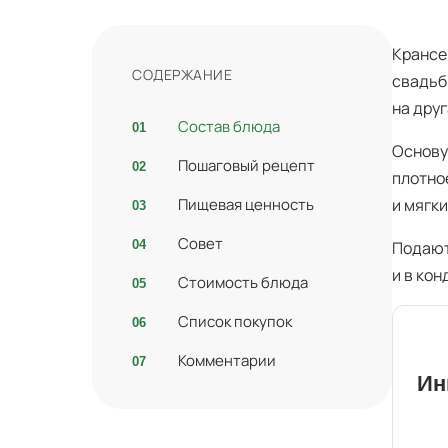
Крансе
СОДЕРЖАНИЕ
свадьб
на дру
Состав блюда
Основу
Пошаговый рецепт
плотно
Пищевая ценность
и мягки
Совет
Подают
и в ко
Стоимость блюда
Список покупок
Комментарии
Ин