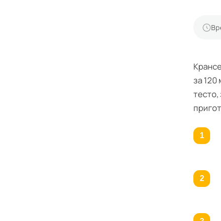
Вр
Крансе
за 120
тесто,
пригот