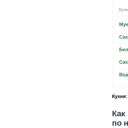
Коли
Мук
Сах
Бел
Сах
Вод
Кухня:
Как
по 