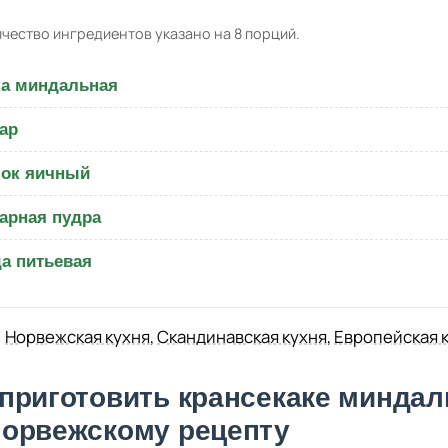
чество ингредиентов указано на 8 порций.
а миндальная
ар
ок яичный
арная пудра
а питьевая
Норвежская кухня
,
Скандинавская кухня
,
Европейская 
 приготовить крансекаке минда
норвежскому рецепту