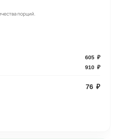
ичества порций.
605
₽
910
₽
76
₽