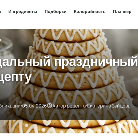
а
Ингредиенты
Подборки
Калорийность
Планнер
т
дальный праздничный 
цепту
бликации:
05.04.2026
Автор рецепта:
Екатерина Зайцева