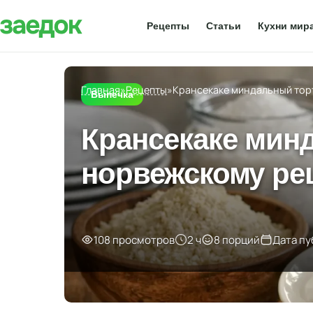
Рецепты
Статьи
Кухни мир
Главная
»
Рецепты
»
Крансекаке миндальный тор
Выпечка
Крансекаке мин
норвежскому ре
108 просмотров
2 ч
8 порций
Дата пу