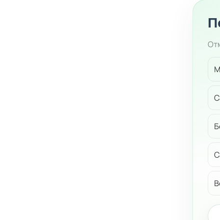
П
Отм
М
С
Б
С
В