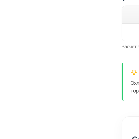
Расчёт 
Охл
тор