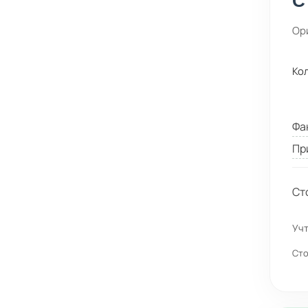
С
Ор
Ко
Фа
Пр
Ст
Учт
Сто