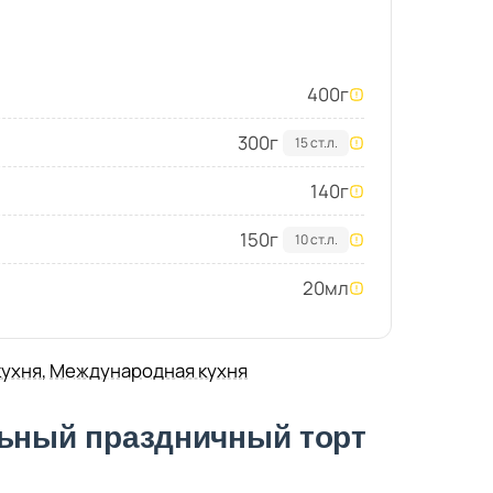
400
г
300
г
15 ст.л.
140
г
150
г
10 ст.л.
20
мл
кухня
,
Международная кухня
льный праздничный торт