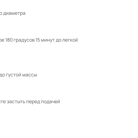
го диаметра
 180 градусов 15 минут до легкой
до густой массы
йте застыть перед подачей