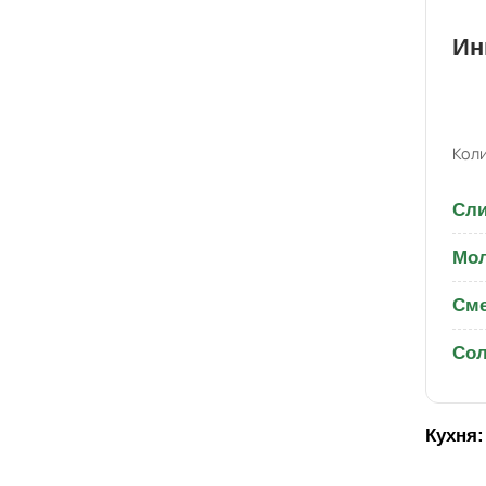
Ин
Коли
Сли
Мо
Сме
Со
Кухня: