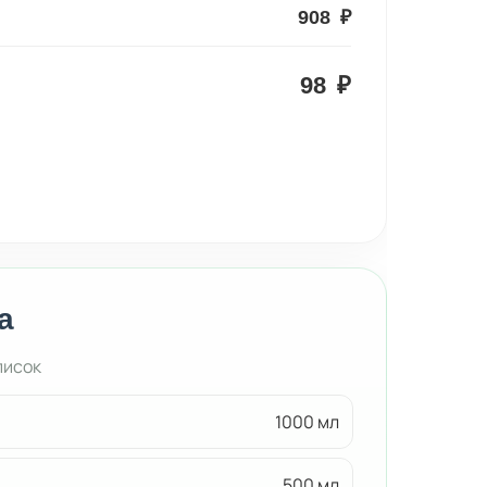
908
₽
98
₽
а
писок
1000 мл
500 мл