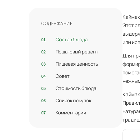
Каймак
СОДЕРЖАНИЕ
Этот с
выдерж
Состав блюда
или ис
Пошаговый рецепт
Для пр
Пищевая ценность
формир
помога
Совет
нежным
Стоимость блюда
Каймак
Список покупок
Правил
натура
Комментарии
традиц