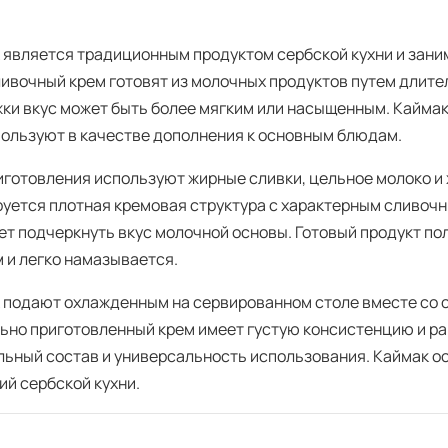
 является традиционным продуктом сербской кухни и зани
ливочный крем готовят из молочных продуктов путем длите
ки вкус может быть более мягким или насыщенным. Каймак
пользуют в качестве дополнения к основным блюдам.
иготовления используют жирные сливки, цельное молоко и
уется плотная кремовая структура с характерным сливоч
ет подчеркнуть вкус молочной основы. Готовый продукт по
 и легко намазывается.
 подают охлажденным на сервированном столе вместе со 
ьно приготовленный крем имеет густую консистенцию и ра
льный состав и универсальность использования. Каймак о
ий сербской кухни.