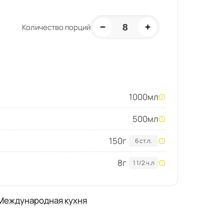
−
+
8
Количество порций
1000
мл
500
мл
150
г
6 ст.л.
8
г
1 1/2 ч.л
Международная кухня