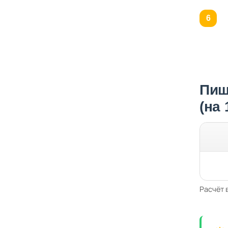
Пищ
(на
Расчёт 