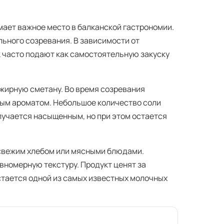
мает важное место в балканской гастрономии.
льного созревания. В зависимости от
 часто подают как самостоятельную закуску
 жирную сметану. Во время созревания
ным ароматом. Небольшое количество соли
лучается насыщенным, но при этом остается
свежим хлебом или мясными блюдами.
вномерную текстуру. Продукт ценят за
стается одной из самых известных молочных