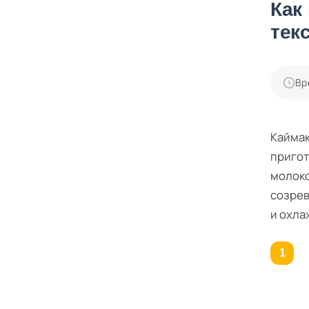
Как
тек
Вр
Каймак
пригот
молоко
созрев
и охла