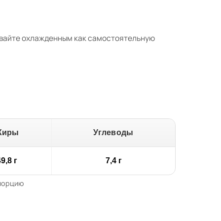
авайте охлажденным как самостоятельную
Жиры
Углеводы
9,8 г
7,4 г
 порцию