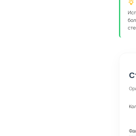
Исп
бол
сте
С
Ор
Ко
Фа