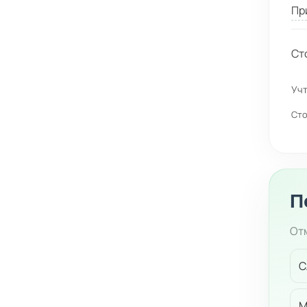
Пр
Ст
Учт
Сто
П
Отм
С
М