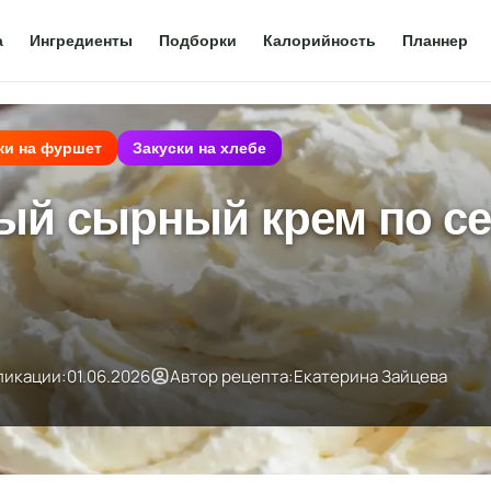
а
Ингредиенты
Подборки
Калорийность
Планнер
ки на фуршет
Закуски на хлебе
ый сырный крем по се
ликации:
01.06.2026
Автор рецепта:
Екатерина Зайцева