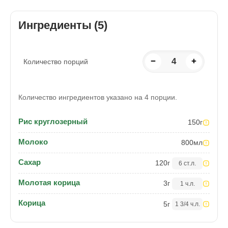
Ингредиенты (5)
−
4
+
Количество порций
Количество ингредиентов указано на 4 порции.
Рис круглозерный
150
г
Молоко
800
мл
Сахар
120
г
6 ст.л.
Молотая корица
3
г
1 ч.л.
Корица
5
г
1 3/4 ч.л.