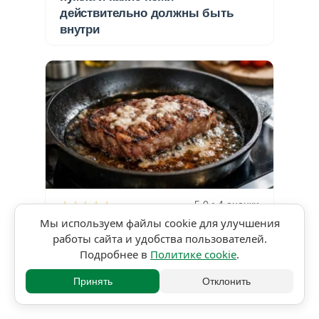
действительно должны быть
внутри
★★★★★
5,0 • 4 оценки
Мы используем файлы cookie для улучшения
443
3 мин чтения
работы сайта и удобства пользователей.
Подробнее в
Политике cookie
.
Отсечение в кулинарии. Что это
такое и как его избежать
Принять
Отклонить