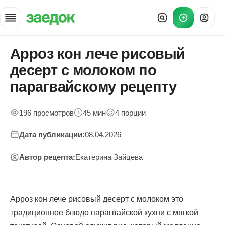
Арроз кон лече рисовый
Главная
»
десерт с молоком по
Рецепты
»
парагвайскому рецепту
Парагвайский арроз кон лече с молоком — приготовление
196 просмотров
45 мин
4 порции
Дата публикации:
08.04.2026
Автор рецепта:
Екатерина Зайцева
Арроз кон лече рисовый десерт с молоком это
традиционное блюдо парагвайской кухни с мягкой