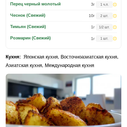
Перец черный молотый
3
г
1 ч.л.
Чеснок (Свежий)
10
г
2 шт.
Тимьян (Свежий)
1
г
1/2 шт.
Розмарин (Свежий)
1
г
1 шт.
Кухня:
Японская кухня
,
Восточноазиатская кухня
,
Азиатская кухня
,
Международная кухня