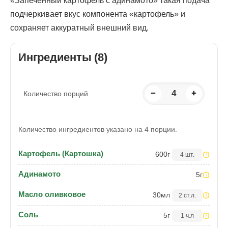
«Запеченный картофель с адинамото» такая подача
подчеркивает вкус компонента «картофель» и
сохраняет аккуратный внешний вид.
Ингредиенты (8)
−
4
+
Количество порций
Количество ингредиентов указано на 4 порции.
Картофель (Картошка)
600
г
4 шт.
Адинамото
5
г
Масло оливковое
30
мл
2 ст.л.
Соль
5
г
1 ч.л