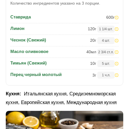
Количество ингредиентов указано на 3 порции.
Ставрида
600
г
Лимон
120
г
1 1/4 шт.
Чеснок (Свежий)
20
г
4 шт.
Масло оливковое
40
мл
2 3/4 ст.л.
Тимьян (Свежий)
10
г
5 шт.
Перец черный молотый
3
г
1 ч.л.
Кухня:
Итальянская кухня
,
Средиземноморская
кухня
,
Европейская кухня
,
Международная кухня