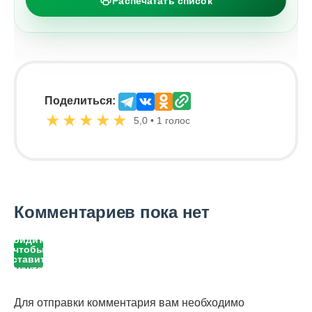
Распечатать список
Поделиться:
★
★
★
★
★
5,0 • 1 голос
Комментариев пока нет
Войдите,
чтобы
оставить
комментарий
Для отправки комментария вам необходимо