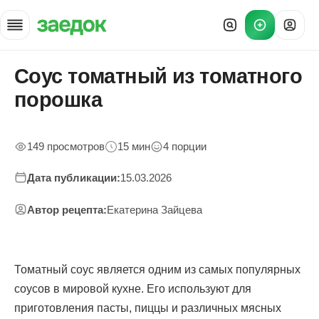
Соус томатный из томатного
Главная
»
порошка
Рецепты
»
Домашний томатный соус из порошка
149 просмотров
15 мин
4 порции
Дата публикации:
15.03.2026
Автор рецепта:
Екатерина Зайцева
Томатный соус является одним из самых популярных
соусов в мировой кухне. Его используют для
приготовления пасты, пиццы и различных мясных