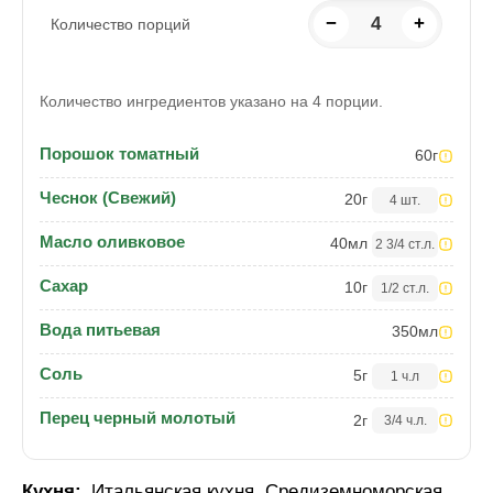
−
4
+
Количество порций
Количество ингредиентов указано на 4 порции.
Порошок томатный
60
г
Чеснок (Свежий)
20
г
4 шт.
Масло оливковое
40
мл
2 3/4 ст.л.
Сахар
10
г
1/2 ст.л.
Вода питьевая
350
мл
Соль
5
г
1 ч.л
Перец черный молотый
2
г
3/4 ч.л.
Кухня:
Итальянская кухня
,
Средиземноморская