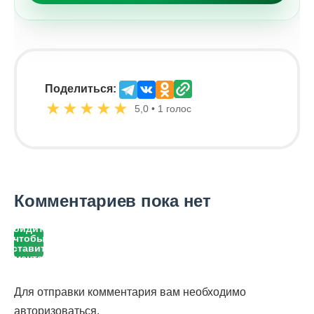
Поделиться:
★
★
★
★
★
5,0 • 1 голос
Комментариев пока нет
Войдите,
чтобы
оставить
комментарий
Для отправки комментария вам необходимо
авторизоваться
.