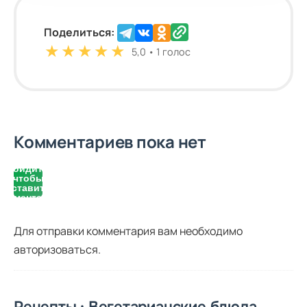
Поделиться:
★
★
★
★
★
5,0 • 1 голос
Комментариев пока нет
Войдите,
чтобы
оставить
комментарий
Для отправки комментария вам необходимо
авторизоваться
.
Рецепты · Вегетарианские блюда