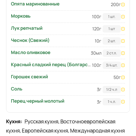
Опята маринованные
200
г
Морковь
100
г
1 шт.
Лук репчатый
120
г
1 шт
Чеснок (Свежий)
10
г
2 шт.
Масло оливковое
30
мл
2 ст.л.
Красный сладкий перец (Болгарский)
100
г
3/4 шт.
Горошек свежий
50
г
Соль
3
г
1/2 ч.л
Перец черный молотый
3
г
1 ч.л.
Кухня:
Русская кухня
,
Восточноевропейская
кухня
,
Европейская кухня
,
Международная кухня