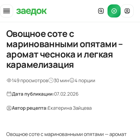
Овощное соте с
Главная
»
маринованными опятами –
Рецепты
»
аромат чеснока и легкая
Овощное соте с маринованными опятами — аромат чеснока 
карамелизация
149 просмотров
30 мин
4 порции
Дата публикации:
07.02.2026
Автор рецепта:
Екатерина Зайцева
Овощное соте с маринованными опятами — аромат