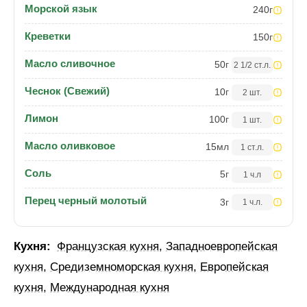
Морской язык
240
г
Креветки
150
г
Масло сливочное
50
г
2 1/2 ст.л.
Чеснок (Свежий)
10
г
2 шт.
Лимон
100
г
1 шт.
Масло оливковое
15
мл
1 ст.л.
Соль
5
г
1 ч.л
Перец черный молотый
3
г
1 ч.л.
Кухня:
Французская кухня
,
Западноевропейская
кухня
,
Средиземноморская кухня
,
Европейская
кухня
,
Международная кухня