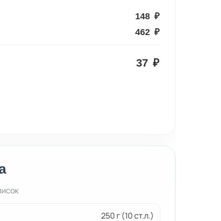
148
₽
462
₽
37
₽
а
писок
250 г (10 ст.л.)