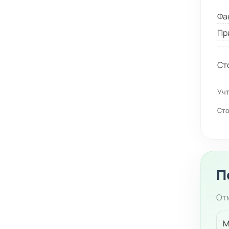
Фа
Пр
Ст
Учт
Сто
П
Отм
М