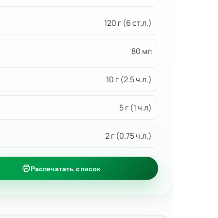
120 г (6 ст.л.)
80 мл
10 г (2.5 ч.л.)
5 г (1 ч.л)
2 г (0.75 ч.л.)
Распечатать список