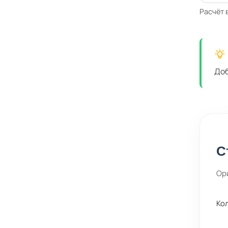
Расчёт 
Доб
С
Ор
Ко