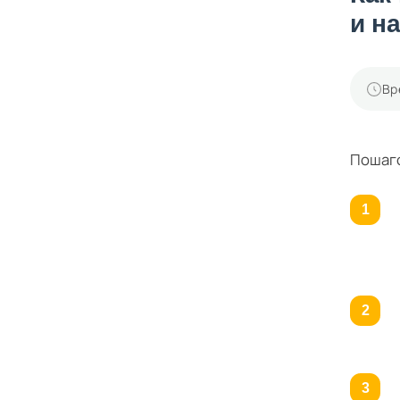
и н
Вр
Пошаго