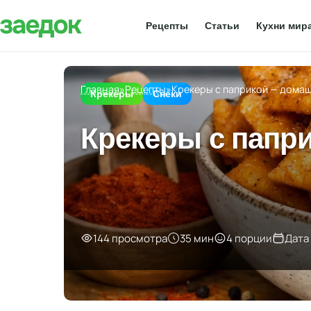
Рецепты
Статьи
Кухни мир
Главная
»
Рецепты
»
Крекеры с паприкой — дома
Крекеры
Снеки
Крекеры с папр
144 просмотра
35 мин
4 порции
Дата