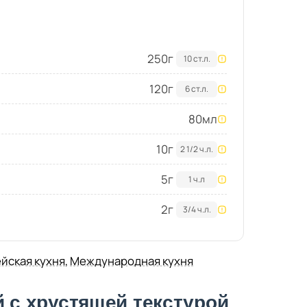
250
г
10 ст.л.
120
г
6 ст.л.
80
мл
10
г
2 1/2 ч.л.
5
г
1 ч.л
2
г
3/4 ч.л.
йская кухня
,
Международная кухня
й с хрустящей текстурой