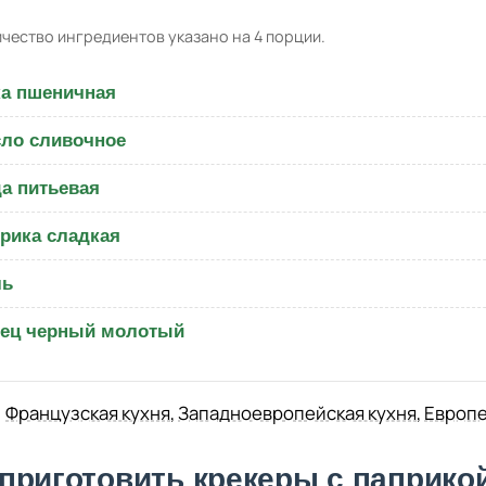
чество ингредиентов указано на 4 порции.
а пшеничная
ло сливочное
а питьевая
рика сладкая
ль
ец черный молотый
Французская кухня
,
Западноевропейская кухня
,
Европе
 приготовить крекеры с паприко