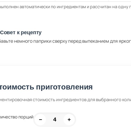
выполнен автоматически по ингредиентам и рассчитан на одну
Совет к рецепту
авьте немного паприки сверху перед выпеканием для ярког
тоимость приготовления
иентировочная стоимость ингредиентов для выбранного кол
личество порций
−
+