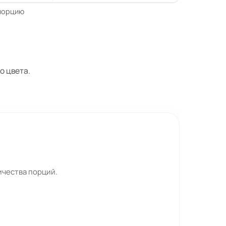
 порцию
о цвета.
ичества порций.