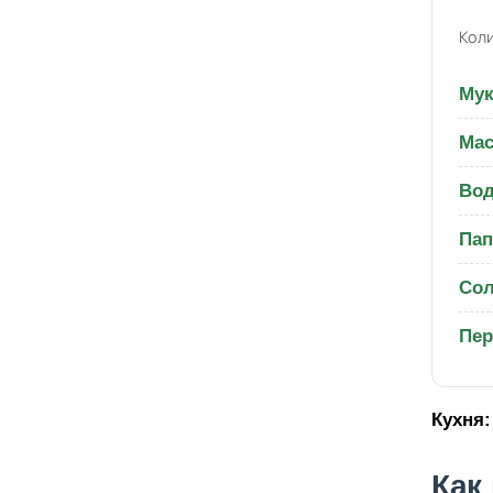
Коли
Мук
Мас
Вод
Пап
Со
Пер
Кухня:
Как