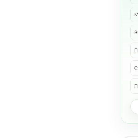
М
В
П
С
П