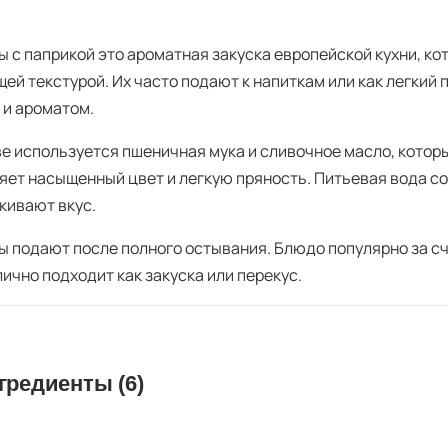
ы с паприкой это ароматная закуска европейской кухни, к
щей текстурой. Их часто подают к напиткам или как легкий
 и ароматом.
ве используется пшеничная мука и сливочное масло, котор
яет насыщенный цвет и легкую пряность. Питьевая вода со
кивают вкус.
ы подают после полного остывания. Блюдо популярно за сче
ично подходит как закуска или перекус.
гредиенты (6)