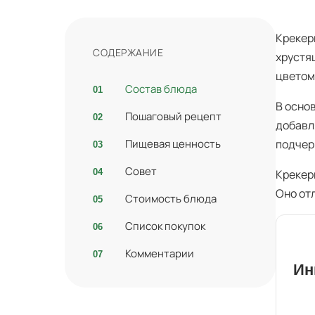
Крекер
СОДЕРЖАНИЕ
хрустя
цветом
Состав блюда
В осно
Пошаговый рецепт
добавл
Пищевая ценность
подчер
Совет
Крекер
Оно отл
Стоимость блюда
Список покупок
Комментарии
Ин