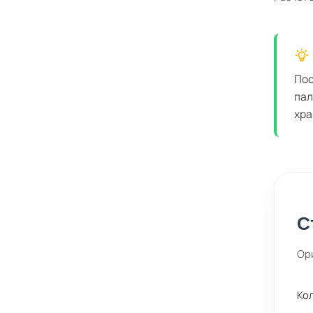
Пос
пал
хра
С
Ор
Ко