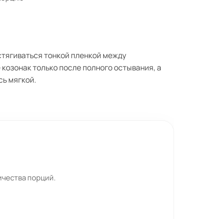
астягиваться тонкой пленкой между
козонак только после полного остывания, а
сь мягкой.
ичества порций.