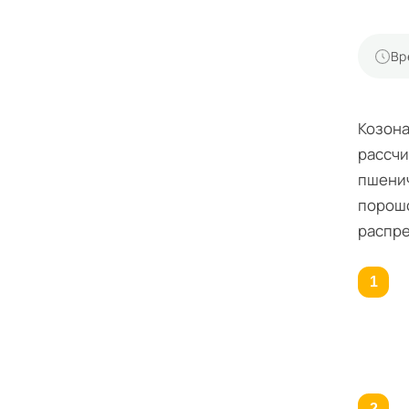
Вр
Козона
рассчи
пшенич
порошо
распре