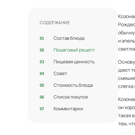
Козона
СОДЕРЖАНИЕ
Рождес
обычну
Состав блюда
и апел
светло
Пошаговый рецепт
Пищевая ценность
Основу
дают т
Совет
смешив
Стоимость блюда
слегка
Список покупок
Козона
он хор
Комментарии
такая 
тем, чт