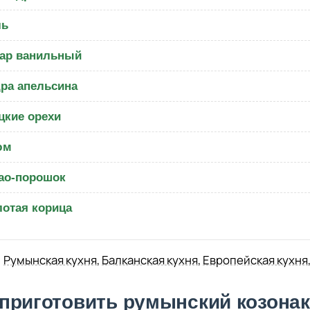
ль
ар ванильный
ра апельсина
цкие орехи
юм
ао-порошок
отая корица
Румынская кухня
,
Балканская кухня
,
Европейская кухня
 приготовить румынский козонак