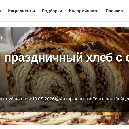
а
Ингредиенты
Подборки
Калорийность
Планнер
й
й праздничный хлеб с 
та публикации:
19.05.2026
Автор рецепта:
Екатерина Зайце