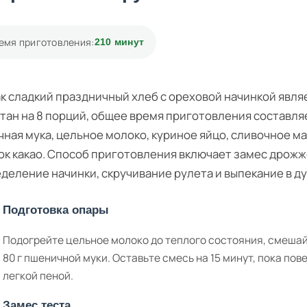
емя приготовления:
210 минут
к сладкий праздничный хлеб с ореховой начинкой явля
тан на 8 порций, общее время приготовления составля
ная мука, цельное молоко, куриное яйцо, сливочное ма
к какао. Способ приготовления включает замес дрожжев
деление начинки, скручивание рулета и выпекание в ду
Подготовка опары
Подогрейте цельное молоко до теплого состояния, смешайт
80 г пшеничной муки. Оставьте смесь на 15 минут, пока по
легкой пеной.
Замес теста