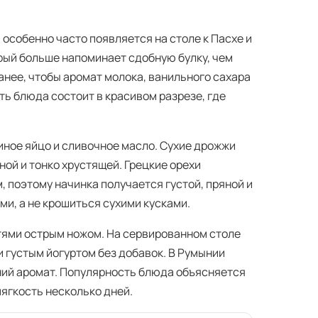
 особенно часто появляется на столе к Пасхе и
рый больше напоминает сдобную булку, чем
нее, чтобы аромат молока, ванильного сахара
ть блюда состоит в красивом разрезе, где
иное яйцо и сливочное масло. Сухие дрожжи
ной и тонко хрустящей. Грецкие орехи
 поэтому начинка получается густой, пряной и
и, а не крошиться сухими кусками.
тями острым ножом. На сервированном столе
 густым йогуртом без добавок. В Румынии
ний аромат. Популярность блюда объясняется
мягкость несколько дней.