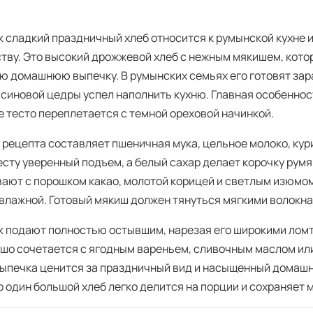
к сладкий праздничный хлеб относится к румынской кухне и
тву. Это высокий дрожжевой хлеб с нежным мякишем, кото
ю домашнюю выпечку. В румынских семьях его готовят зара
ьсиновой цедры успел наполнить кухню. Главная особеннос
е тесто переплетается с темной ореховой начинкой.
 рецепта составляет пшеничная мука, цельное молоко, кур
есту уверенный подъем, а белый сахар делает корочку румя
ают с порошком какао, молотой корицей и светлым изюмом,
 влажной. Готовый мякиш должен тянуться мягкими волокнам
к подают полностью остывшим, нарезая его широкими лом
ошо сочетается с ягодным вареньем, сливочным маслом или
выпечка ценится за праздничный вид и насыщенный домаш
о один большой хлеб легко делится на порции и сохраняет 