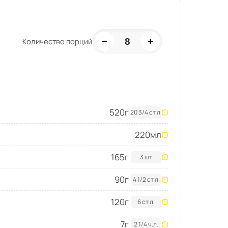
−
+
8
Количество порций
520
г
20 3/4 ст.л.
220
мл
165
г
3 шт
90
г
4 1/2 ст.л.
120
г
6 ст.л.
7
г
2 1/4 ч.л.