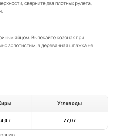
ерхности, сверните два плотных рулета,
и.
уриным яйцом. Выпекайте козонак при
емно золотистым, а деревянная шпажка не
Жиры
Углеводы
4,0 г
77,0 г
 порцию