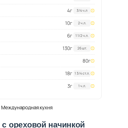
4
г
3/4 ч.л
10
г
2 ч.л.
6
г
1 1/2 ч.л.
130
г
26 шт.
80
г
18
г
1 3/4 ст.л.
3
г
1 ч.л.
,
Международная кухня
 с ореховой начинкой