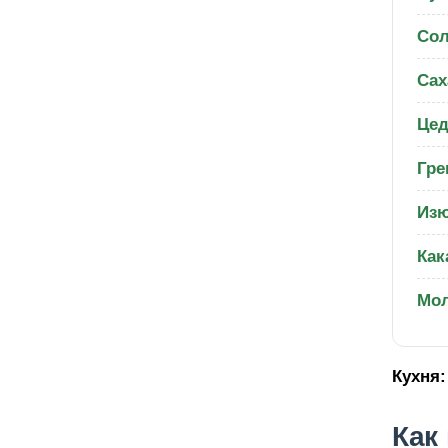
Со
Сах
Цед
Гре
Из
Как
Мол
Кухня:
Как