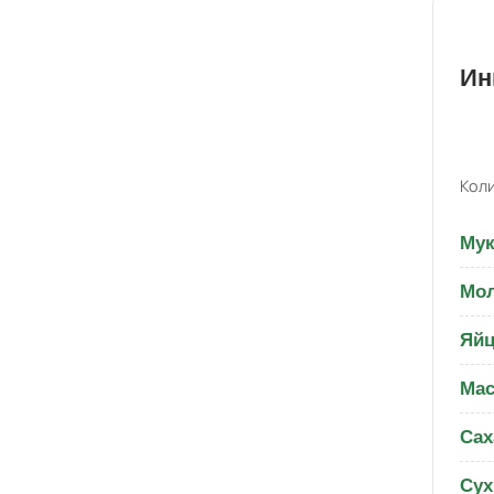
Ин
Коли
Мук
Мо
Яйц
Мас
Сах
Сух