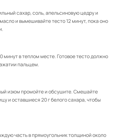
нильный сахар, соль, апельсиновую цедру и
асло и вымешивайте тесто 12 минут, пока оно
и.
0 минут в теплом месте. Готовое тесто должно
нажатии пальцем.
тлый изюм промойте и обсушите. Смешайте
цу и оставшиеся 20 г белого сахара, чтобы
каждую часть в прямоугольник толщиной около