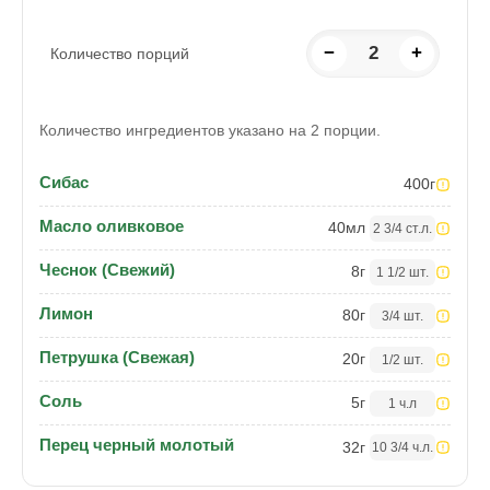
−
2
+
Количество порций
Количество ингредиентов указано на 2 порции.
Сибас
400
г
Масло оливковое
40
мл
2 3/4 ст.л.
Чеснок (Свежий)
8
г
1 1/2 шт.
Лимон
80
г
3/4 шт.
Петрушка (Свежая)
20
г
1/2 шт.
Соль
5
г
1 ч.л
Перец черный молотый
32
г
10 3/4 ч.л.