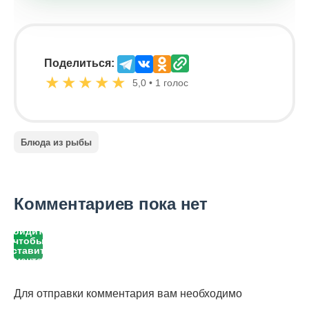
Поделиться:
★
★
★
★
★
5,0 • 1 голос
Блюда из рыбы
Комментариев пока нет
Войдите,
чтобы
оставить
комментарий
Для отправки комментария вам необходимо