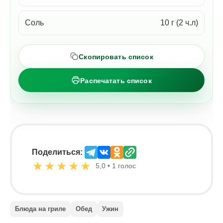
Соль
10 г (2 ч.л)
Скопировать список
Распечатать список
Поделиться:
★
★
★
★
★
5,0 • 1 голос
Блюда на гриле
Обед
Ужин