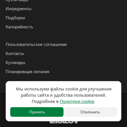
Ингредиенты
Подборки
Калорийность
Пользовательское соглашение
Контакты
Кулинары
Планировщик питания
Мы используем файлы cookie для улучшения
работы сайта и удобства пользователей.
© 2026 ЗаЕДОК
Подробнее в
Политике cookie
.
Политика
Политика использования
конфиденциальности
cookie
Принять
Отклонить
Разработка сайта