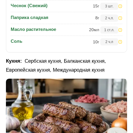
Чеснок (Свежий)
15
г
3 шт.
Паприка сладкая
8
г
2 ч.л.
Масло растительное
20
мл
1 ст.л.
Соль
10
г
2 ч.л
Кухня:
Сербская кухня
,
Балканская кухня
,
Европейская кухня
,
Международная кухня