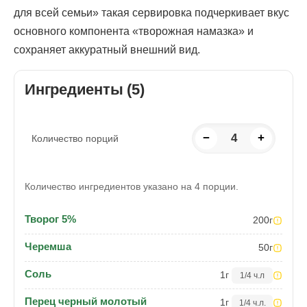
для всей семьи» такая сервировка подчеркивает вкус
основного компонента «творожная намазка» и
сохраняет аккуратный внешний вид.
Ингредиенты (5)
−
4
+
Количество порций
Количество ингредиентов указано на 4 порции.
Творог 5%
200
г
Черемша
50
г
Соль
1
г
1/4 ч.л
Перец черный молотый
1
г
1/4 ч.л.