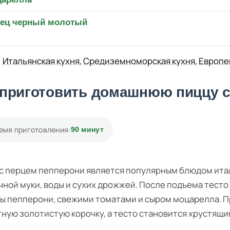
ец черный молотый
Итальянская кухня
,
Средиземноморская кухня
,
Европе
 приготовить домашнюю пиццу с
емя приготовления:
90 минут
с перцем пепперони является популярным блюдом италь
ной муки, воды и сухих дрожжей. После подъема тест
ы пепперони, свежими томатами и сыром моцарелла. П
ную золотистую корочку, а тесто становится хрустящи