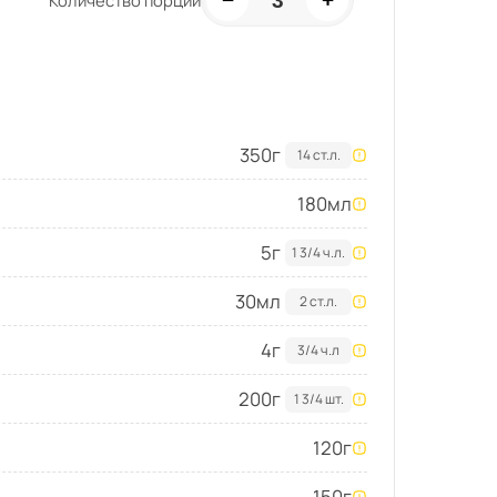
3
Количество порций
350
г
14 ст.л.
180
мл
5
г
1 3/4 ч.л.
30
мл
2 ст.л.
4
г
3/4 ч.л
200
г
1 3/4 шт.
120
г
150
г