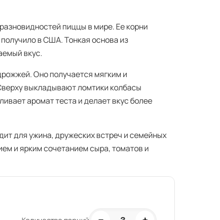
разновидностей пиццы в мире. Ее корни
 получило в США. Тонкая основа из
аемый вкус.
дрожжей. Оно получается мягким и
 Сверху выкладывают ломтики колбасы
ливает аромат теста и делает вкус более
дит для ужина, дружеских встреч и семейных
ем и ярким сочетанием сыра, томатов и
−
+