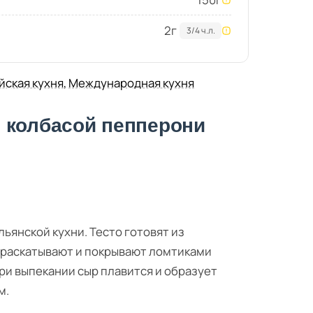
2
г
3/4 ч.л.
йская кухня
,
Международная кухня
 колбасой пепперони
янской кухни. Тесто готовят из
о раскатывают и покрывают ломтиками
ри выпекании сыр плавится и образует
м.