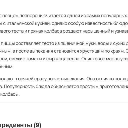
с перцем пепперони считается одной из самых популярных 
ы с итальянской кухней, однако особую известность блюдо
вого теста и пряная колбаса создают насыщенный и узнав
 пиццы составляет тесто из пшеничной муки, воды и сухих 
чным, а после выпекания становится хрустящим по краям.
они, свежие томаты и сыр моцарелла. Оливковое масло уси
енным.
подают горячей сразу после выпекания. Она отлично подхо
в. Популярность блюда объясняется простым приготовлени
 колбасы.
гредиенты (9)