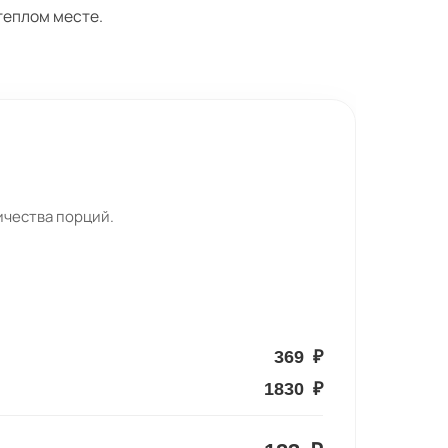
 теплом месте.
ичества порций.
369
₽
1830
₽