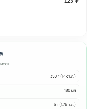
123
₽
а
писок
350 г (14 ст.л.)
180 мл
5 г (1.75 ч.л.)