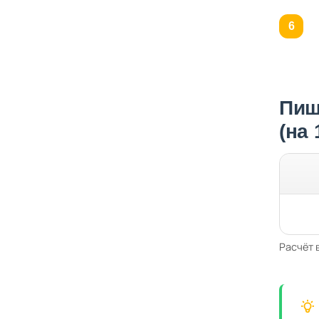
Пищ
(на
Расчёт 