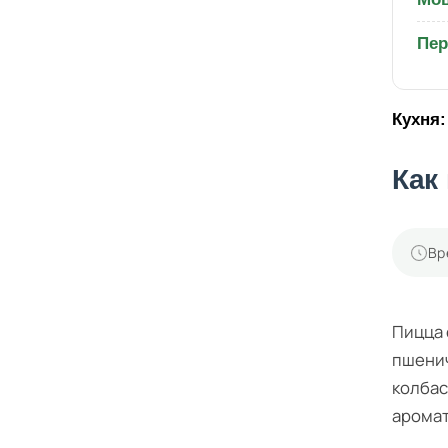
Пер
Кухня:
Как
Вр
Пицца 
пшенич
колбас
аромат