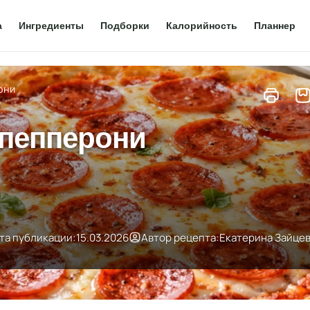
а
Ингредиенты
Подборки
Калорийность
Планнер
они
 пепперони
та публикации:
15.03.2026
Автор рецепта:
Екатерина Зайце