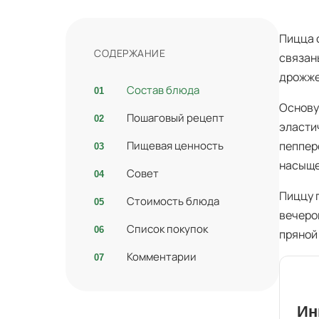
Пицца 
СОДЕРЖАНИЕ
связан
дрожже
Состав блюда
Основу
Пошаговый рецепт
эласти
Пищевая ценность
пеппер
насыщ
Совет
Пиццу 
Стоимость блюда
вечеро
Список покупок
пряной
Комментарии
Ин