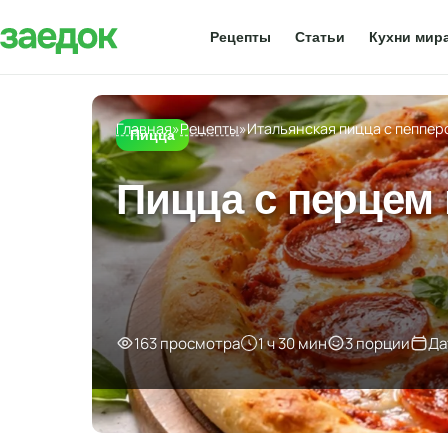
Рецепты
Статьи
Кухни мир
Главная
»
Рецепты
»
Итальянская пицца с пеппер
Пицца
Пицца с перцем
163 просмотра
1 ч 30 мин
3 порции
Да