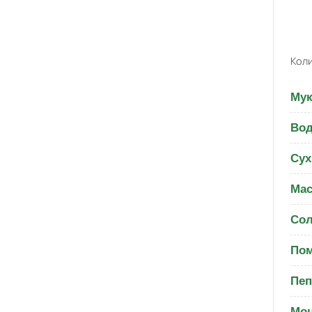
Коли
Мук
Вод
Сух
Мас
Со
Пом
Пеп
Моц