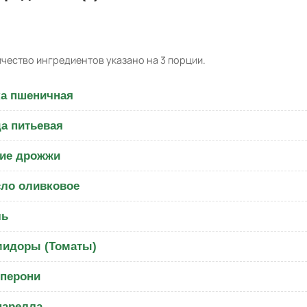
чество ингредиентов указано на 3 порции.
а пшеничная
а питьевая
ие дрожжи
ло оливковое
ль
идоры (Томаты)
перони
арелла