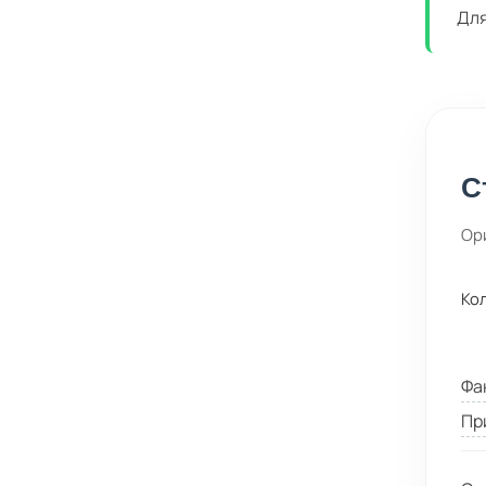
Для
С
Ор
Ко
Фа
Пр