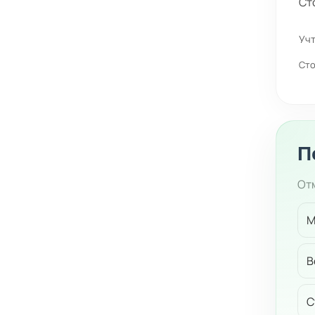
Ст
Учт
Сто
П
Отм
М
В
С