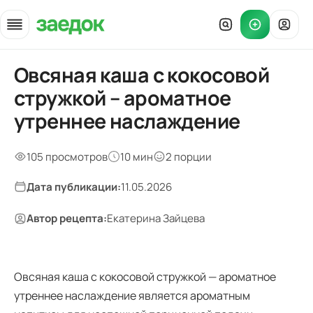
Овсяная каша с кокосовой
Главная
»
стружкой – ароматное
Рецепты
»
утреннее наслаждение
Овсяная каша с кокосовой стружкой — состав и подача
105 просмотров
10 мин
2 порции
Дата публикации:
11.05.2026
Автор рецепта:
Екатерина Зайцева
Овсяная каша с кокосовой стружкой — ароматное
утреннее наслаждение является ароматным