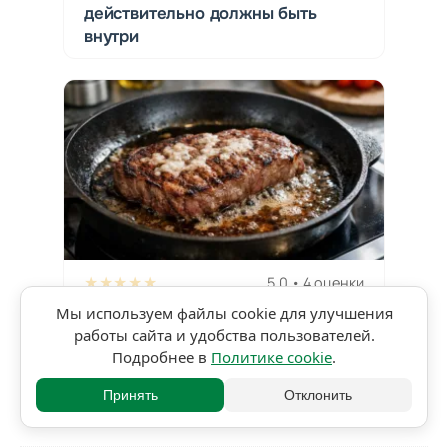
действительно должны быть
внутри
★★★★★
5,0 • 4 оценки
Мы используем файлы cookie для улучшения
443
3 мин чтения
работы сайта и удобства пользователей.
Подробнее в
Политике cookie
.
Отсечение в кулинарии. Что это
такое и как его избежать
Принять
Отклонить