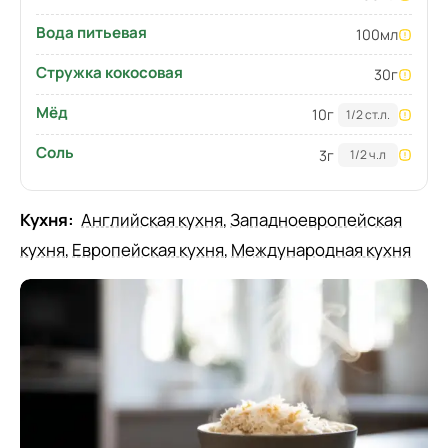
Вода питьевая
100
мл
Стружка кокосовая
30
г
Мёд
10
г
1/2 ст.л.
Соль
3
г
1/2 ч.л
Кухня:
Английская кухня
,
Западноевропейская
кухня
,
Европейская кухня
,
Международная кухня