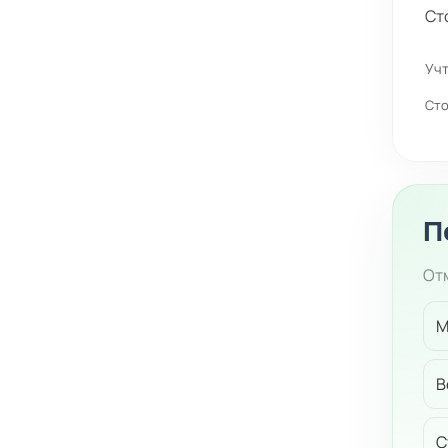
Ст
Учт
Сто
П
Отм
М
В
С