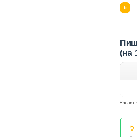
Пищ
(на
Расчёт 