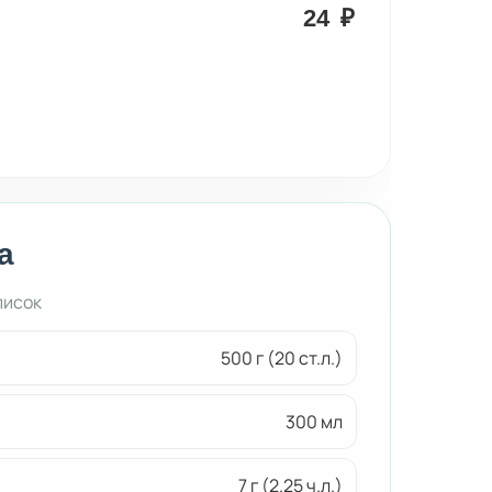
24
₽
а
писок
500 г (20 ст.л.)
300 мл
7 г (2.25 ч.л.)