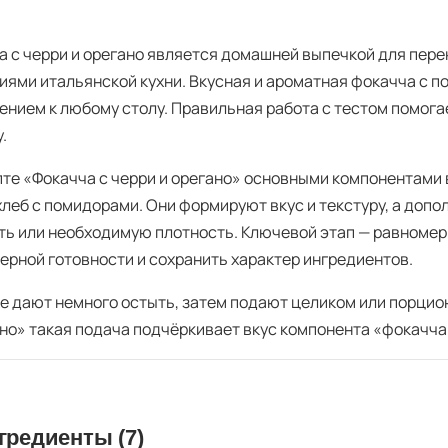
а с черри и орегано является домашней выпечкой для пере
иями итальянской кухни. Вкусная и ароматная фокачча с п
ением к любому столу. Правильная работа с тестом помога
.
пте «Фокачча с черри и орегано» основными компонентами 
 хлеб с помидорами. Они формируют вкус и текстуру, а доп
ть или необходимую плотность. Ключевой этап — равномер
ерной готовности и сохранить характер ингредиентов.
е дают немного остыть, затем подают целиком или порцио
ано» такая подача подчёркивает вкус компонента «фокачча
гредиенты (7)