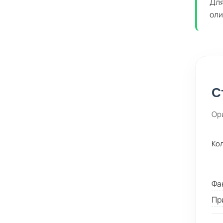
Для
оли
С
Ор
Ко
Фа
Пр