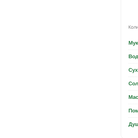
Коли
Мук
Вод
Сух
Со
Мас
По
Душ