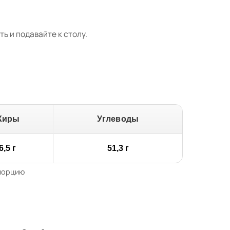
ь и подавайте к столу.
Жиры
Углеводы
6,5 г
51,3 г
 порцию