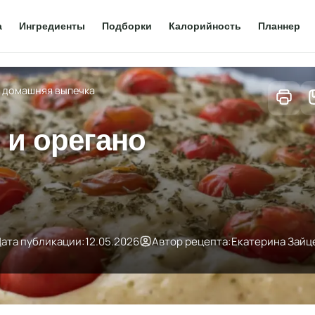
а
Ингредиенты
Подборки
Калорийность
Планнер
— домашняя выпечка
 и орегано
ата публикации:
12.05.2026
Автор рецепта:
Екатерина Зайц