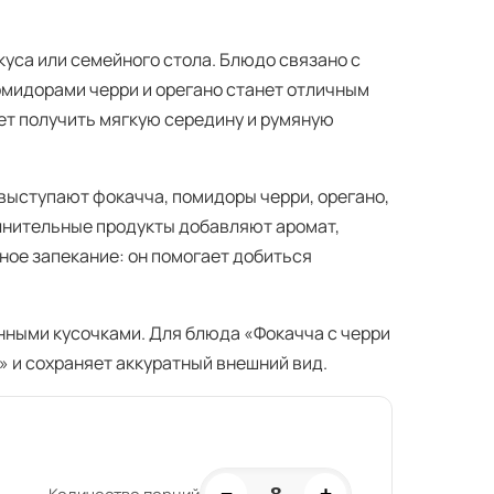
куса или семейного стола. Блюдо связано с
омидорами черри и орегано станет отличным
ет получить мягкую середину и румяную
выступают фокачча, помидоры черри, орегано,
олнительные продукты добавляют аромат,
ное запекание: он помогает добиться
нными кусочками. Для блюда «Фокачча с черри
» и сохраняет аккуратный внешний вид.
−
+