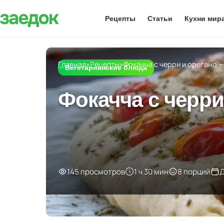
Рецепты
Статьи
Кухни мир
Главная
»
Рецепты
»
Фокачча с черри и орегано 
Вегетарианские блюда
Фокачча с черри
145 просмотров
1 ч 30 мин
8 порций
Д