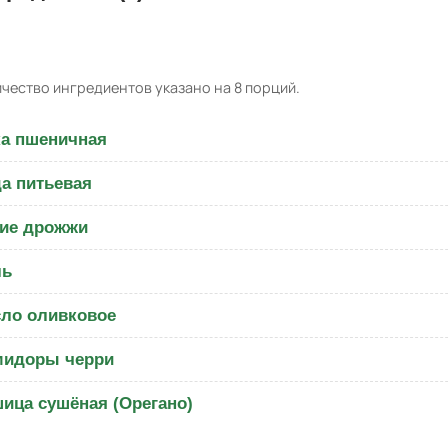
чество ингредиентов указано на 8 порций.
а пшеничная
а питьевая
ие дрожжи
ль
ло оливковое
мидоры черри
ица сушёная (Орегано)