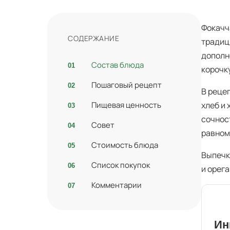
Фокачч
СОДЕРЖАНИЕ
традиц
дополн
Состав блюда
корочку
Пошаговый рецепт
В реце
Пищевая ценность
хлеб и
сочнос
Совет
равном
Стоимость блюда
Выпечк
Список покупок
и орег
Комментарии
Ин