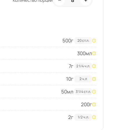
8
Количество порций
500
г
20 ст.л.
300
мл
7
г
2 1/4 ч.л.
10
г
2 ч.л
50
мл
3 1/4 ст.л.
200
г
2
г
1/2 ч.л.