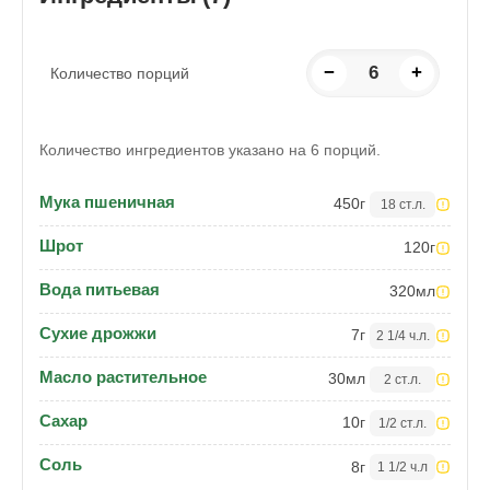
−
6
+
Количество порций
Количество ингредиентов указано на 6 порций.
Мука пшеничная
450
г
18 ст.л.
Шрот
120
г
Вода питьевая
320
мл
Сухие дрожжи
7
г
2 1/4 ч.л.
Масло растительное
30
мл
2 ст.л.
Сахар
10
г
1/2 ст.л.
Соль
8
г
1 1/2 ч.л