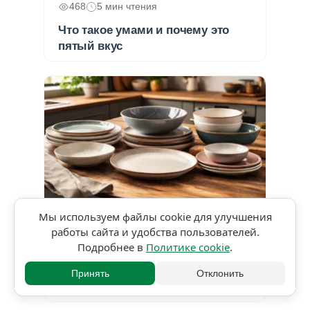
468
5 мин чтения
Что такое умами и почему это
пятый вкус
Мы используем файлы cookie для улучшения
★★★★★
5,0 • 1 оценка
работы сайта и удобства пользователей.
Подробнее в
Политике cookie
.
441
3 мин чтения
Классификация тарелок и зачем
Принять
Отклонить
повару понимать разницу