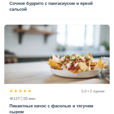
Сочное буррито с пангасиусом и яркой
сальсой
★
★
★
★
★
5,0 • 2 оценки
127
20 мин
Пикантные начос с фасолью и тягучим
сыром