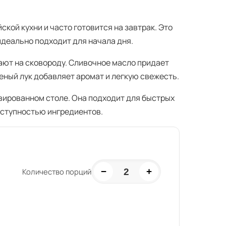
кой кухни и часто готовится на завтрак. Это
идеально подходит для начала дня.
ают на сковороду. Сливочное масло придает
еный лук добавляет аромат и легкую свежесть.
вированном столе. Она подходит для быстрых
оступностью ингредиентов.
−
+
2
Количество порций