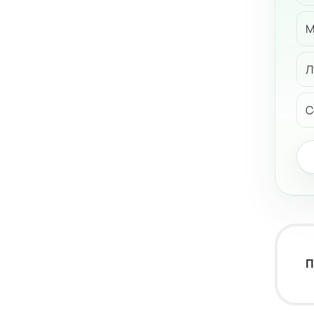
М
Л
С
П