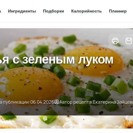
а
Ингредиенты
Подборки
Калорийность
Планнер
ья с зеленым луком
а публикации:
06.04.2026
Автор рецепта:
Екатерина Зайцев