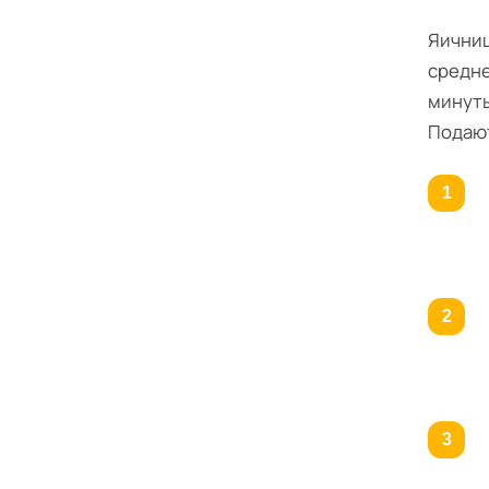
Яичниц
средне
минуты
Подают