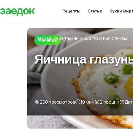
Рецепты
Статьи
Кухни мир
Главная
»
Рецепты
»
Яичница глазунья с луком
Яичница
Яичница глазун
290 просмотров
10 мин
2 порции
Дат