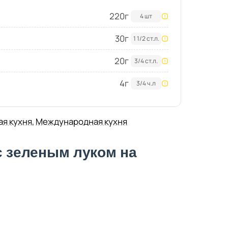
220
г
4 шт
30
г
1 1/2 ст.л.
20
г
3/4 ст.л.
4
г
3/4 ч.л
ая кухня
,
Международная кухня
с зеленым луком на