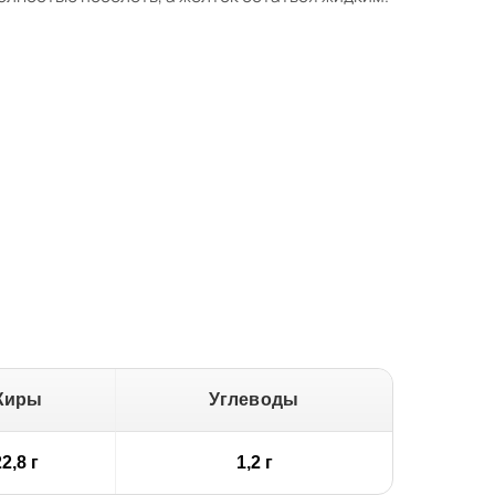
Жиры
Углеводы
2,8 г
1,2 г