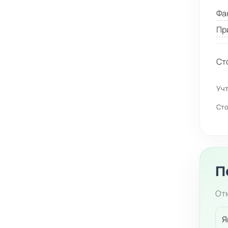
Фа
Пр
Ст
Учт
Сто
П
Отм
Я