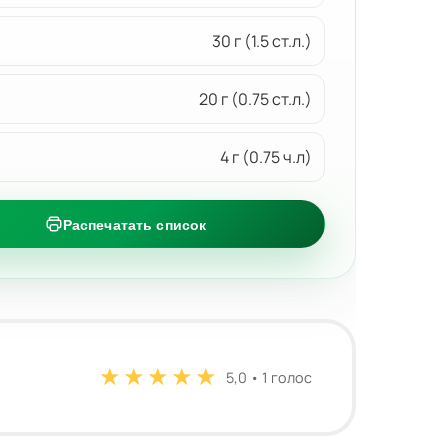
30 г (1.5 ст.л.)
20 г (0.75 ст.л.)
4 г (0.75 ч.л)
Распечатать список
★
★
★
★
★
5,0 • 1 голос