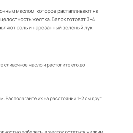
вочным маслом, которое растапливают на
 целостность желтка. Белок готовят 3–4
авляют соль и нарезанный зеленый лук.
те сливочное масло и растопите его до
м. Располагайте их на расстоянии 1–2 см друг
полностью побелеть, а желток остаться жидким.