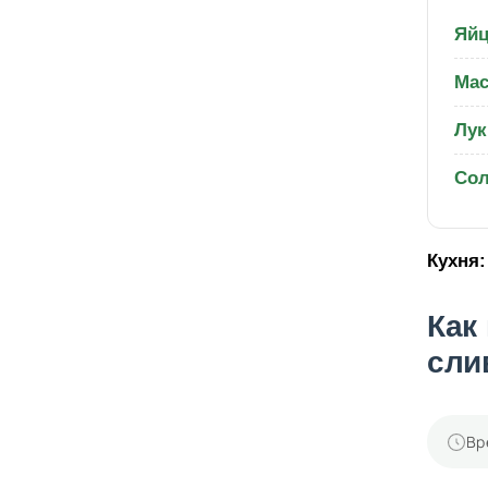
Яйц
Мас
Лук
Со
Кухня:
Как
сли
Вр