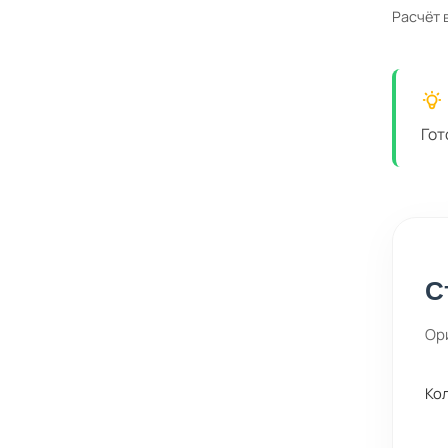
Расчёт 
Гот
С
Ор
Ко