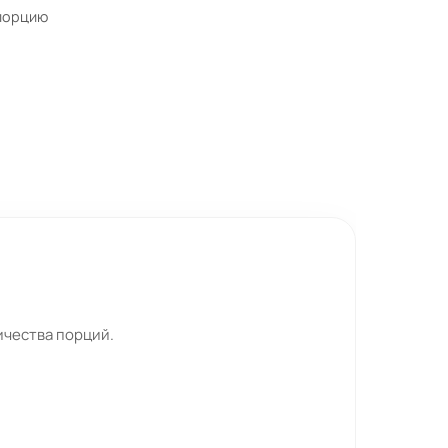
 порцию
ичества порций.