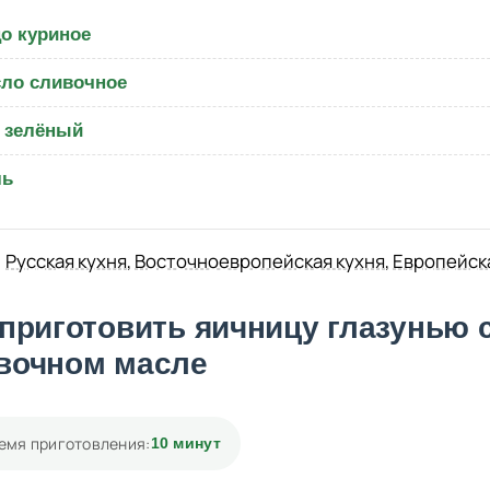
о куриное
ло сливочное
 зелёный
ль
Русская кухня
,
Восточноевропейская кухня
,
Европейск
 приготовить яичницу глазунью 
вочном масле
емя приготовления:
10 минут