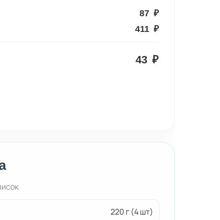
87
₽
411
₽
43
₽
а
писок
220 г (4 шт)