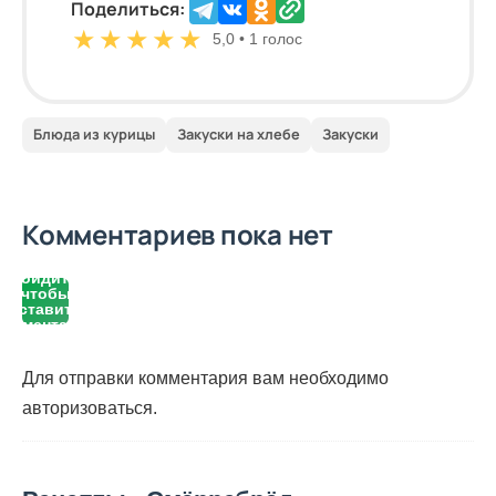
Поделиться:
★
★
★
★
★
5,0 • 1 голос
Блюда из курицы
Закуски на хлебе
Закуски
Комментариев пока нет
Войдите,
чтобы
оставить
комментарий
Для отправки комментария вам необходимо
авторизоваться
.