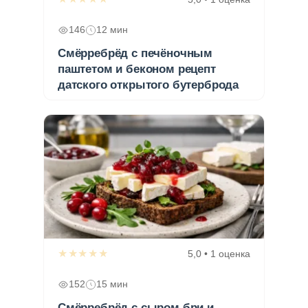
146
12 мин
Смёрребрёд с печёночным
паштетом и беконом рецепт
датского открытого бутерброда
★★★★★
5,0 • 1 оценка
152
15 мин
Смёрребрёд с сыром бри и