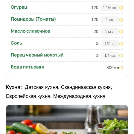
Огурец
120
г
1 1/4 шт.
Помидоры (Томаты)
120
г
1 шт.
Масло сливочное
20
г
1 ст.л.
Соль
3
г
1/2 ч.л
Перец черный молотый
1
г
1/4 ч.л.
Вода питьевая
800
мл
Кухня:
Датская кухня
,
Скандинавская кухня
,
Европейская кухня
,
Международная кухня