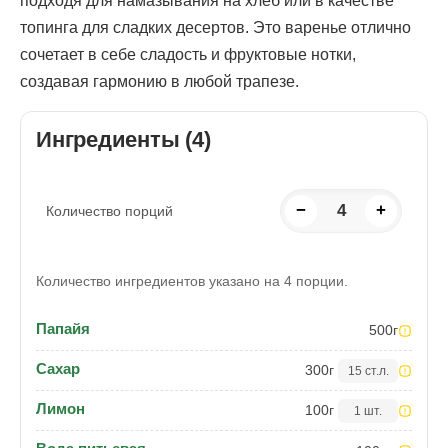
подходя для намазывания на хлеб или в качестве
топинга для сладких десертов. Это варенье отлично
сочетает в себе сладость и фруктовые нотки,
создавая гармонию в любой трапезе.
Ингредиенты (4)
−
4
+
Количество порций
Количество ингредиентов указано на 4 порции.
Папайя
500
г
Сахар
300
г
15 ст.л.
Лимон
100
г
1 шт.