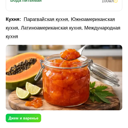
Вода питьевая
100
мл
Кухня:
Парагвайская кухня
,
Южноамериканская
кухня
,
Латиноамериканская кухня
,
Международная
кухня
Джем и варенье