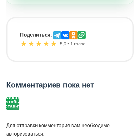
Поделиться:
★
★
★
★
★
5,0 • 1 голос
Комментариев пока нет
Войдите,
чтобы
оставить
комментарий
Для отправки комментария вам необходимо
авторизоваться
.