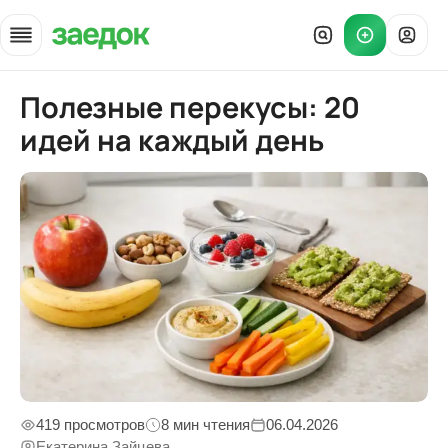
Полезные перекусы: 20
Главная
»
Статьи
»
Полезные перекусы
идей на каждый день
419 просмотров
8 мин чтения
06.04.2026
Екатерина Зайцева