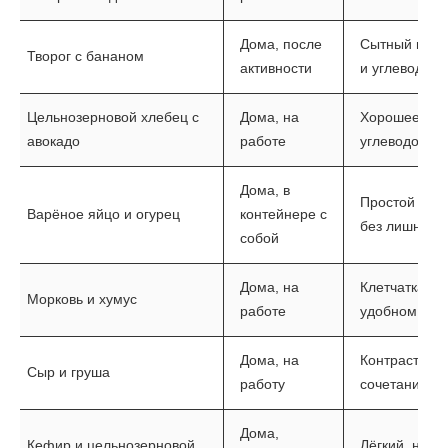
Дома, после
Сытный и мяг
Творог с бананом
активности
и углеводам
Цельнозерновой хлебец с
Дома, на
Хорошее соч
авокадо
работе
углеводов и 
Дома, в
Простой и н
Варёное яйцо и огурец
контейнере с
без лишних 
собой
Дома, на
Клетчатка и 
Морковь и хумус
работе
удобном фо
Дома, на
Контраст вку
Сыр и груша
работу
сочетание бе
Дома,
Кефир и цельнозерновой
Лёгкий, но д