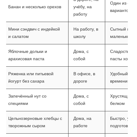
Один из сам
Банан и несколько орехов
учёбу, на
вариантов
работу
Мини сэндвич с индейкой
На работу, в
Сытный перек
и салатом
школу
маленькому 
Яблочные дольки и
Дома, с
Сладость фру
арахисовая паста
собой
пасты хорош
Ряженка или питьевой
В офисе, в
Удобный фор
йогурт без сахара
дороге
времени гото
Запечённый нут со
Дома, с
Хрустящий пе
специями
собой
белком
Цельнозерновые хлебцы с
Дома, на
Быстро, удоб
творожным сыром
работе
подготовки