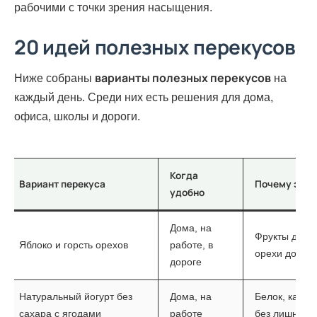
рабочими с точки зрения насыщения.
20 идей полезных перекусов
варианты полезных перекусов
Ниже собраны
на
каждый день. Среди них есть решения для дома,
офиса, школы и дороги.
Когда
Вариант перекуса
Почему это 
удобно
Дома, на
Фрукты дают 
Яблоко и горсть орехов
работе, в
орехи добав
дороге
Натуральный йогурт без
Дома, на
Белок, кальц
сахара с ягодами
работе
без лишней 