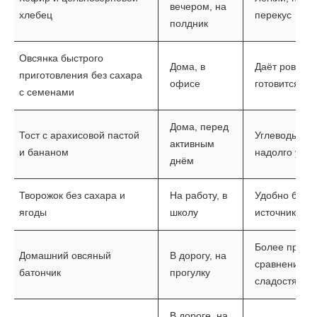
вечером, на
хлебец
перекус
полдник
Овсянка быстрого
Дома, в
Даёт ровную 
приготовления без сахара
офисе
готовится
с семенами
Дома, перед
Тост с арахисовой пастой
Углеводы и 
активным
и бананом
надолго утол
днём
Творожок без сахара и
На работу, в
Удобно брать
ягоды
школу
источник бел
Более предс
Домашний овсяный
В дорогу, на
сравнению с
батончик
прогулку
сладостями
В дороге, на