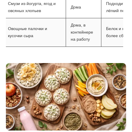
Смузи из йогурта, ягод и
Подходит, ко
Дома
овсяных хлопьев
лёгкий перек
Дома, в
Овощные палочки и
Белок и клет
контейнере
кусочки сыра
более сбала
на работу