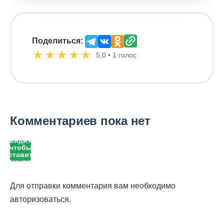
Поделиться:
★
★
★
★
★
5,0 • 1 голос
Комментариев пока нет
Войдите,
чтобы
оставить
комментарий
Для отправки комментария вам необходимо
авторизоваться
.