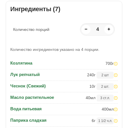
Ингредиенты (7)
−
4
+
Количество порций
Количество ингредиентов указано на 4 порции.
Козлятина
700
г
Лук репчатый
240
г
2 шт
Чеснок (Свежий)
10
г
2 шт.
Масло растительное
40
мл
3 ст.л.
Вода питьевая
400
мл
Паприка сладкая
6
г
1 1/2 ч.л.