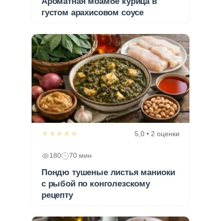
Ароматная моамбе курица в
густом арахисовом соусе
★★★★★
5,0 • 2 оценки
180
70 мин
Пондю тушеные листья маниоки
с рыбой по конголезскому
рецепту