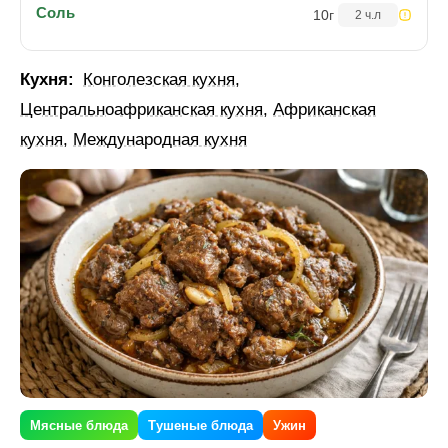
Соль
10
г
2 ч.л
Кухня:
Конголезская кухня
,
Центральноафриканская кухня
,
Африканская
кухня
,
Международная кухня
Мясные блюда
Тушеные блюда
Ужин