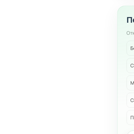
П
Отм
Б
С
М
С
П