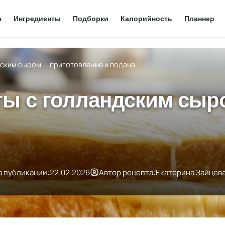
а
Ингредиенты
Подборки
Калорийность
Планнер
ским сыром — приготовление и подача
ты с голландским сыр
а публикации:
22.02.2026
Автор рецепта:
Екатерина Зайцев