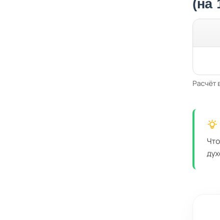
(на
Расчёт 
Что
дух