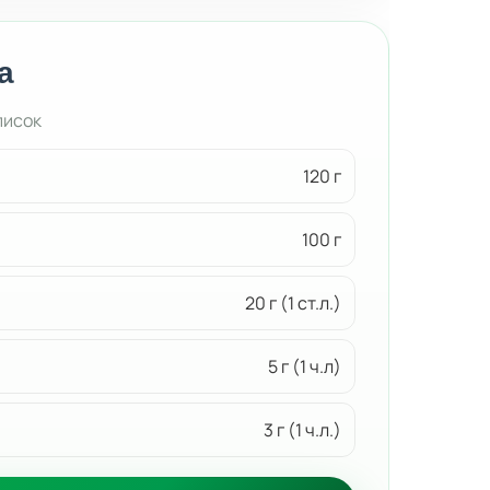
а
писок
120 г
100 г
20 г (1 ст.л.)
5 г (1 ч.л)
3 г (1 ч.л.)