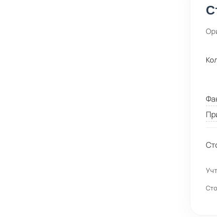
С
Ор
Ко
Фа
Пр
Ст
Учт
Сто