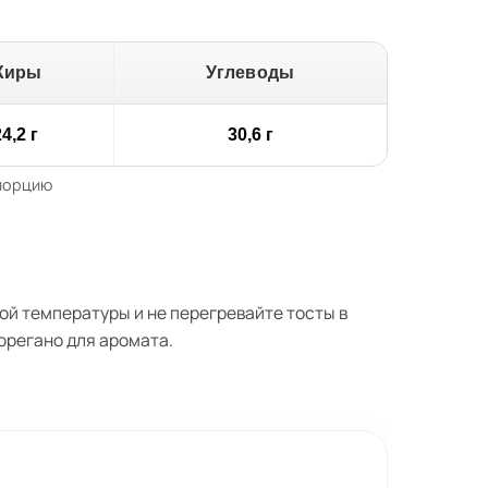
Жиры
Углеводы
4,2 г
30,6 г
 порцию
й температуры и не перегревайте тосты в
орегано для аромата.