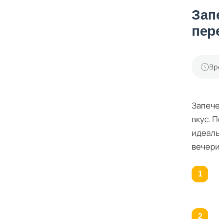
Зап
пер
Вр
Запече
вкус. 
идеаль
вечери