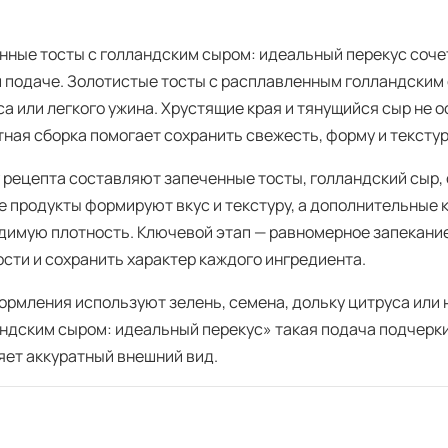
нные тосты с голландским сыром: идеальный перекус соче
й подаче. Золотистые тосты с расплавленным голландским 
са или легкого ужина. Хрустящие края и тянущийся сыр не 
тная сборка помогает сохранить свежесть, форму и тексту
рецепта составляют запеченные тосты, голландский сыр, сы
е продукты формируют вкус и текстуру, а дополнительные 
димую плотность. Ключевой этап — равномерное запекание
ости и сохранить характер каждого ингредиента.
ормления используют зелень, семена, дольку цитруса или
андским сыром: идеальный перекус» такая подача подчерк
яет аккуратный внешний вид.