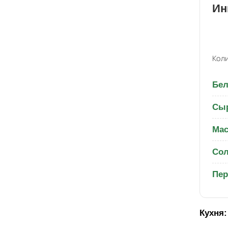
Ин
Коли
Бел
Сыр
Мас
Со
Пер
Кухня: