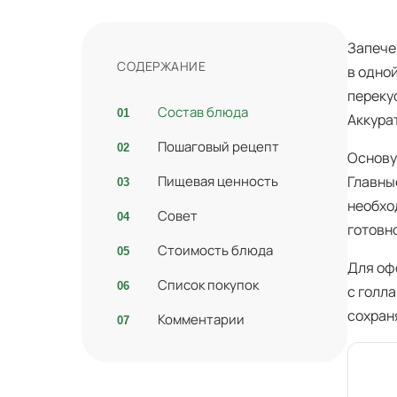
Запече
СОДЕРЖАНИЕ
в одно
переку
Состав блюда
Аккура
Пошаговый рецепт
Основу 
Пищевая ценность
Главны
необхо
Совет
готовн
Стоимость блюда
Для оф
Список покупок
с голл
сохран
Комментарии