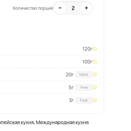
−
+
2
Количество порций
120
г
100
г
20
г
1 ст.л.
5
г
1 ч.л
3
г
1 ч.л.
пейская кухня
,
Международная кухня