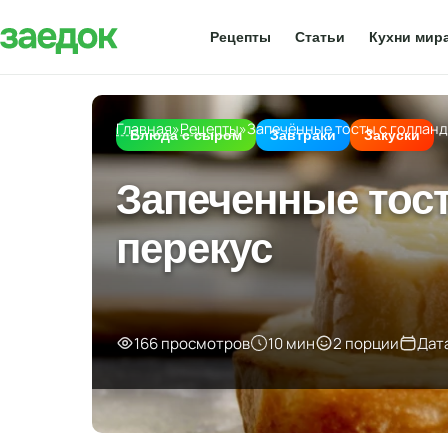
Рецепты
Статьи
Кухни мир
Главная
»
Рецепты
»
Запечённые тосты с голланд
Блюда с сыром
Завтраки
Закуски
Запеченные тос
перекус
166 просмотров
10 мин
2 порции
Дат