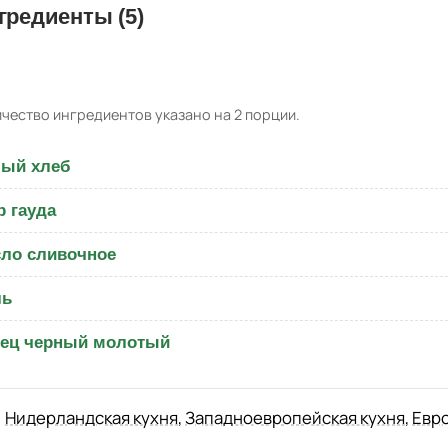
гредиенты (5)
чество ингредиентов указано на 2 порции.
ый хлеб
 гауда
ло сливочное
ль
ец черный молотый
Нидерландская кухня
,
Западноевропейская кухня
,
Евро